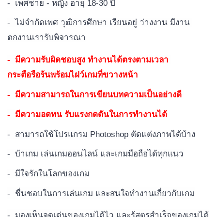
-  เพศชาย - หญิง อายุ 18-30 ปี
-  ไม่จำกัดเพศ วุฒิการศึกษา เรียนอยู่ ว่างงาน มีงาน 
ตกงานเรารับพิจารณา
-  มีความรับผิดชอบสูง ทำงานได้ตรงตามเวลา 
กระตือรือร้นพร้อมไฝว์เกมที่ขวางหน้า
-  
มีความสามารถในการเขียนบทความเป็นอย่างดี
-  
มีความอดทน รับแรงกดดันในการทำงานได้
-  สามารถใช้โปรแกรม Photoshop ตัดแต่งภาพได้บ้าง
-  บ้าเกม เล่นเกมออนไลน์ และเกมมือถือได้ทุกแนว
-  มีใจรักในโลกของเกม
-  ชื่นชอบในการเล่นเกม และสนใจทำงานเกี่ยวกับเกม
-  มองเห็นจุดเด่นของเกมได้ไว และรู้สูตรสำเร็จของเกมได้