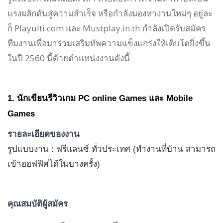
แรงผลักดันสู่ความสำเร็จ หรือกำลังมองหางานใหม่ๆ อยู่ละ
ก็ Playulti.com และ Mustplay.in.th
กำลังเปิดรับสมัคร
ทีมงานเพื่อมาร่วมเสริมทัพความแข็งแกร่งให้เติบโตยิ่งขึ้น
ในปี 2560 นี้ด้วยตำแหน่งงานดังนี้
1. นักเขียนรีวิวเกม PC online Games และ Mobile 
Games 
รายละเอียดของงาน
รูปแบบงาน : ฟรีแลนซ์ ทั่วประเทศ (ทำงานที่บ้าน สามารถ
เข้าออฟฟิศได้ในบางครั้ง)
คุณสมบัติผู้สมัคร