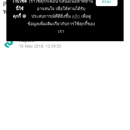
เว็บไซต์
เราใช้คุกกี้เพื่อนำเสนอเนื้อหาที่ท่าน
ตกลง
Playulti และ Mustplay เปิดรับสมัครทีมงาน
นี้ใช้
อาจสนใจ เพื่อให้ท่านได้รับ
ฟรีแลนซ์หน้าใหม่ไฟแรง!!
คุกกี้ 🍪
ประสบการณ์ที่ดียิ่งขึ้น
คลิก
เพื่อดู
ข้อมูลเพิ่มเติมเกี่ยวกับการใช้คุกกี้ของ
เรา
Playulti
16 May 2018, 12:39:55
ข่าวสารทีมงาน