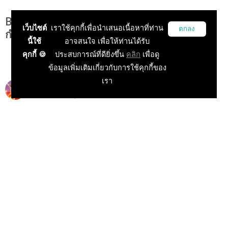
Black Desert เกมออนไลน์ชื่อดัง MMORPG
เว็บไซต์
เราใช้คุกกี้เพื่อนำเสนอเนื้อหาที่ท่าน
ตกลง
กำลังแจกฟรีให้ไปเล่นกับเพื่อน!!! (มีวิธีรับ)
นี้ใช้
อาจสนใจ เพื่อให้ท่านได้รับ
คุกกี้ 🍪
ประสบการณ์ที่ดียิ่งขึ้น
คลิก
เพื่อดู
ข้อมูลเพิ่มเติมเกี่ยวกับการใช้คุกกี้ของ
เรา
Siryee
15 Dec 2025, 19:49:00
ข่าวเกม PC
บทความแนะนำเกม
ข่าวเกมนอก
ข่าวเกมออนไลน์