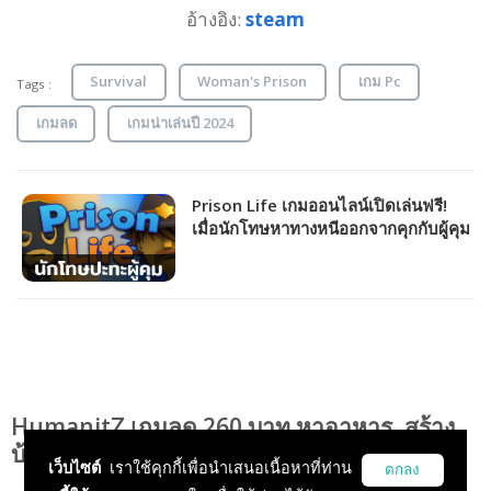
อ้างอิง:
steam
Survival
Woman's Prison
เกม Pc
Tags :
เกมลด
เกมน่าเล่นปี 2024
Prison Life เกมออนไลน์เปิดเล่นฟรี!
เมื่อนักโทษหาทางหนีออกจากคุกกับผู้คุม
สุดโหดคอยเฝ้า
HumanitZ เกมลด 260 บาท หาอาหาร, สร้าง
บ้าน, สู้ซอมบี้ และผู้เล่นอื่นในมุมมองด้านบน!!!
เว็บไซต์
เราใช้คุกกี้เพื่อนำเสนอเนื้อหาที่ท่าน
ตกลง