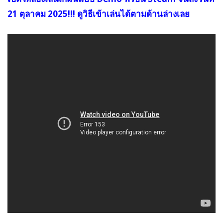
21 ตุลาคม 2025!!! ดูวิธีเข้าเล่นได้ตามด้านล่างเลย