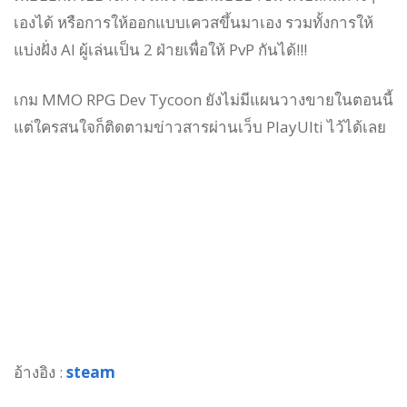
เองได้ หรือการให้ออกแบบเควสขึ้นมาเอง รวมทั้งการให้
แบ่งฝั่ง AI ผู้เล่นเป็น 2 ฝ่ายเพื่อให้ PvP กันได้!!!
เกม MMO RPG Dev Tycoon ยังไม่มีแผนวางขายในตอนนี้
แต่ใครสนใจก็ติดตามข่าวสารผ่านเว็บ PlayUlti ไว้ได้เลย
อ้างอิง :
steam