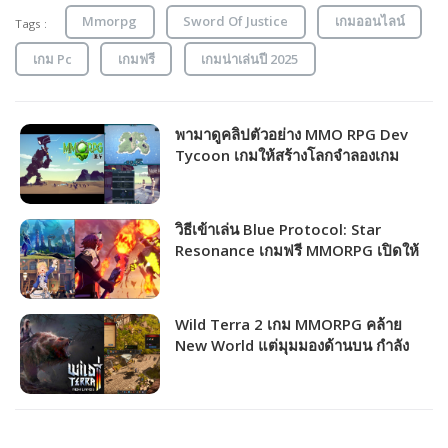
Mmorpg
Sword Of Justice
เกมออนไลน์
Tags :
เกม Pc
เกมฟรี
เกมน่าเล่นปี 2025
พามาดูคลิปตัวอย่าง MMO RPG Dev
Tycoon เกมให้สร้างโลกจำลองเกม
MMORPG ตามฝันของคุณ!!!
วิธีเข้าเล่น Blue Protocol: Star
Resonance เกมฟรี MMORPG เปิดให้
ชาวไทยเล่นได้แล้ว!!!
Wild Terra 2 เกม MMORPG คล้าย
New World แต่มุมมองด้านบน กำลัง
แจกฟรีให้รับไปเล่นได้ถาวร!!!