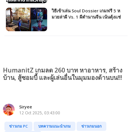
วิธีเข้าเล่น Soul Dossier เกมฟรี 5 ห
มวยล่าผี Vs. 1 ผีตำนานจีน เน้นตุ้งแช่
โหดๆ มีภาษาไทย!!!
HumanitZ เกมลด 260 บาท หาอาหาร, สร้าง
บ้าน, สู้ซอมบี้ และผู้เล่นอื่นในมุมมองด้านบน!!!
Siryee
12 Oct 2025, 03:43:00
ข่าวเกม PC
บทความแนะนำเกม
ข่าวเกมนอก