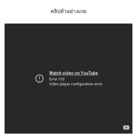
คลิปตัวอย่างเกม