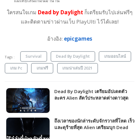
แม้เคยเล่นเกมนี้มานาน
ใครสนใจเกม
Dead by Daylight
ก็เตรียมรับไปเล่นฟรีๆ
และติดตามข่าวผ่านเว็บ PlayUlti ไว้ได้เลย!
อ้างอิง:
epicgames
Survival
Dead By Daylight
เกมออนไลน์
Tags :
เกม Pc
เกมฟรี
เกมน่าเล่นปี 2021
Dead By Daylight เตรียมอัปเดตตัว
ละคร Alien สัตว์ประหลาดต่างดาวสุด
โหดในเกม 29 สิงหาคมนี้
ถึงเวลาของนักล่าระดับจักรวาลที่โหด เร็ว
และดุร้ายที่สุด Alien เตรียมบุก Dead
By Daylight เร็ว ๆ นี้!