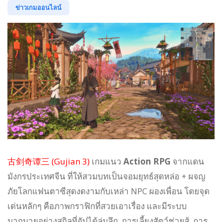
ข่าวเกมออนไลน์
古剑奇谭三 (Gujian 3)
เกมแนว
Action RPG
จากแดน
มังกรประเทศจีน ที่ให้สวมบทเป็นจอมยุทธ์สุดหล่อ + ผจญ
ภัยโลกแฟนตาซีสุดงดงามกับเหล่า NPC ผองเพื่อน โดยจุด
เด่นหลักๆ คือภาพกราฟิกที่สวยเอาเรื่อง และมีระบบ
มากมายอย่างสกิลที่อัปได้ลุ่มลึก, การเลี้ยงสัตว์ช่วยสู้, การ