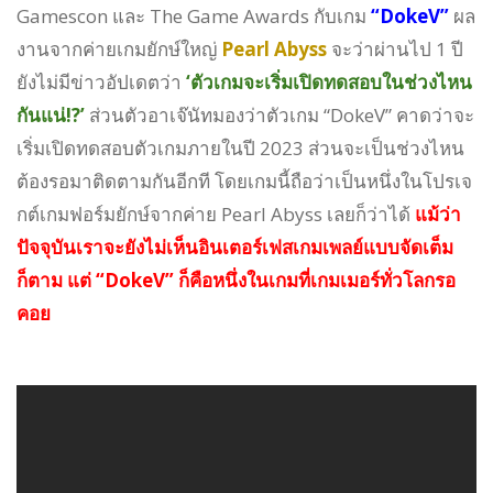
Gamescon และ The Game Awards กับเกม
“DokeV”
ผล
งานจากค่ายเกมยักษ์ใหญ่
Pearl Abyss
จะว่าผ่านไป 1 ปี
ยังไม่มีข่าวอัปเดตว่า
‘ตัวเกมจะเริ่มเปิดทดสอบในช่วงไหน
กันแน่!?’
ส่วนตัวอาเจ๊นัทมองว่าตัวเกม “DokeV” คาดว่าจะ
เริ่มเปิดทดสอบตัวเกมภายในปี 2023 ส่วนจะเป็นช่วงไหน
ต้องรอมาติดตามกันอีกที โดยเกมนี้ถือว่าเป็นหนึ่งในโปรเจ
กต์เกมฟอร์มยักษ์จากค่าย Pearl Abyss เลยก็ว่าได้
แม้ว่า
ปัจจุบันเราจะยังไม่เห็นอินเตอร์เฟสเกมเพลย์แบบจัดเต็ม
ก็ตาม แต่ “DokeV” ก็คือหนึ่งในเกมที่เกมเมอร์ทั่วโลกรอ
คอย