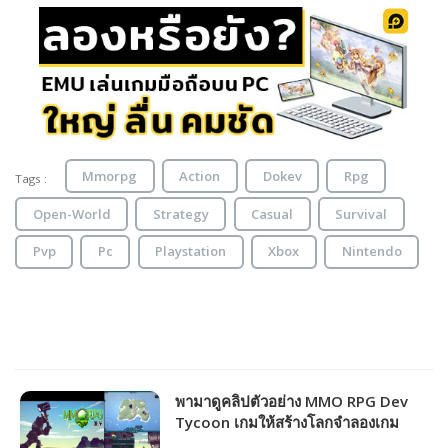
Mmorpg
Action
Dokev
Rpg
Tags :
Open-World
Strategy
Casual
Survival
Pvp
Pc
Playstation
Xbox
Nintendo
พามาดูคลิปตัวอย่าง MMO RPG Dev
Tycoon เกมให้สร้างโลกจำลองเกม
MMORPG ตามฝันของคุณ!!!