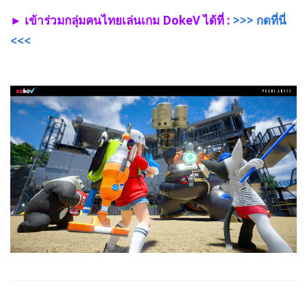
► เข้าร่วมกลุ่มคนไทยเล่นเกม DokeV ได้ที่ :
>>> กดที่นี่
<<<