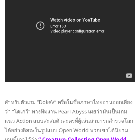
สำหรับตัวเกม “DokeV” หรือในชื่อภาษาไทยอ่านออกเสียง
ว่า “โดเกวี” ทางทีมงาน Pearl Abyss เผยว่ามันเป็นเกม
แนว Action แบบสะสมตัวละครที่ผู้เล่นสามารถสำรวจโลก
ได้อย่างอิสระในรูปแบบ Open World พวกเขาได้นิยาม
เกมนี้เอาไว้ว่า
“ Creature-Collecting Open World