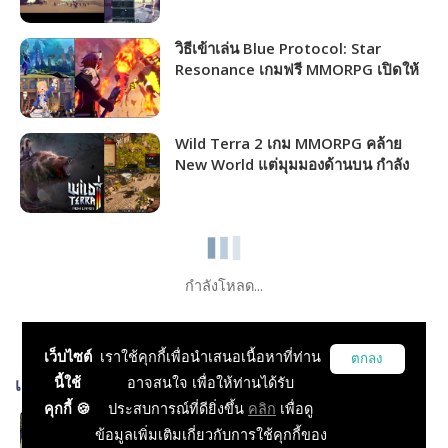
วิธีเข้าเล่น Blue Protocol: Star
Resonance เกมฟรี MMORPG เปิดให้
ชาวไทยเล่นได้แล้ว!!!
Wild Terra 2 เกม MMORPG คล้าย
New World แต่มุมมองด้านบน กำลัง
แจกฟรีให้รับไปเล่นได้ถาวร!!!
กำลังโหลด...
เว็บไซต์
เราใช้คุกกี้เพื่อนำเสนอเนื้อหาที่ท่าน
ตกลง
นี้ใช้
อาจสนใจ เพื่อให้ท่านได้รับ
เกมส์ที่เกี่ยวข้อง
คุกกี้ 🍪
ประสบการณ์ที่ดียิ่งขึ้น
คลิก
เพื่อดู
DokeV
ข้อมูลเพิ่มเติมเกี่ยวกับการใช้คุกกี้ของ
RPG, Action, MMORPG, Open World