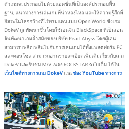
ตัวเกมจะประกอบไปด้วยแอคชั่นที่เป็นองค์ประกอบพื้น
ฐาน, แนวทางการเล่นเกมที่น่าหลงไหล และให้ความรู้สึกที่
อิสระในโลกกว้างที่ไร้พรมแดนแบบ Open World ซึ่งเกม
DokeV ถูกพัฒนาขึ้นโดยใช้เอนจิน BlackSpace ที่เป็นเอน
จินพัฒนาเกมล้ำสมัยของบริษัท Pearl Abyss โดยผู้เล่น
สามารถเพลิดเพลินไปกับการเล่นเกมได้ทั้งแพลตฟอร์ม PC
และคอนโซล สามารถอ่านรายละเอียดเพิ่มเติมเกี่ยวกับเกม
DokeV และรับชม M/V เพลง ROCKSTAR ฉบับเต็ม ได้ใน
เว็บไซต์ทางการเกม DokeV
และ
ช่อง YouTube ทางการ