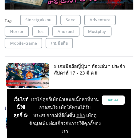
Sinreigakkou
Seec
Adventure
Tags :
Horror
Ios
Android
Mustplay
Mobile-Game
เกมมือถือ
5 เกมมือถือญี่ปุ่น " ต้องเล่น " ประจำ
สัปดาห์ 17 - 23 มี.ค !!!
เว็บไซต์
เราใช้คุกกี้เพื่อนำเสนอเนื้อหาที่ท่าน
ตกลง
นี้ใช้
อาจสนใจ เพื่อให้ท่านได้รับ
เกมส์ที่เกี่ยวข้อง
คุกกี้ 🍪
ประสบการณ์ที่ดียิ่งขึ้น
คลิก
เพื่อดู
Sinreigakkou
ข้อมูลเพิ่มเติมเกี่ยวกับการใช้คุกกี้ของ
Casual
เรา