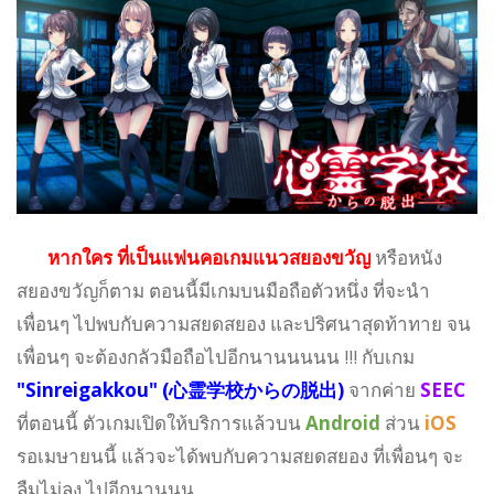
หากใคร ที่เป็นแฟนคอเกมแนวสยองขวัญ
หรือหนัง
สยองขวัญก็ตาม ตอนนี้มีเกมบนมือถือตัวหนึ่ง ที่จะนำ
เพื่อนๆ ไปพบกับความสยดสยอง และปริศนาสุดท้าทาย จน
เพื่อนๆ จะต้องกลัวมือถือไปอีกนานนนนน !!! กับเกม
"Sinreigakkou" (
)
จากค่าย
SEEC
心霊学校からの脱出
ที่ตอนนี้ ตัวเกมเปิดให้บริการแล้วบน
Android
ส่วน
iOS
รอเมษายนนี้ แล้วจะได้พบกับความสยดสยอง ที่เพื่อนๆ จะ
ลืมไม่ลง ไปอีกนานนน