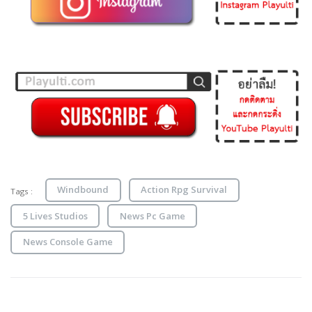
Windbound
Action Rpg Survival
Tags :
5 Lives Studios
News Pc Game
News Console Game