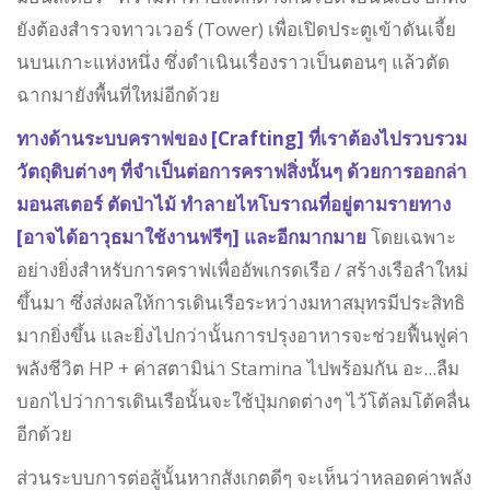
ยังต้องสำรวจทาวเวอร์ (Tower) เพื่อเปิดประตูเข้าดันเจี้ย
นบนเกาะแห่งหนึ่ง ซึ่งดำเนินเรื่องราวเป็นตอนๆ แล้วตัด
ฉากมายังพื้นที่ใหม่อีกด้วย
ทางด้านระบบคราฟของ [Crafting] ที่เราต้องไปรวบรวม
วัตถุดิบต่างๆ ที่จำเป็นต่อการคราฟสิ่งนั้นๆ ด้วยการออกล่า
มอนสเตอร์ ตัดป่าไม้ ทำลายไหโบราณที่อยู่ตามรายทาง
[อาจได้อาวุธมาใช้งานฟรีๆ] และอีกมากมาย
โดยเฉพาะ
อย่างยิ่งสำหรับการคราฟเพื่ออัพเกรดเรือ / สร้างเรือลำใหม่
ขึ้นมา ซึ่งส่งผลให้การเดินเรือระหว่างมหาสมุทรมีประสิทธิ
มากยิ่งขึ้น และยิ่งไปกว่านั้นการปรุงอาหารจะช่วยฟื้นฟูค่า
พลังชีวิต HP + ค่าสตามิน่า Stamina ไปพร้อมกัน อะ...ลืม
บอกไปว่าการเดินเรือนั้นจะใช้ปุ่มกดต่างๆ ไว้โต้ลมโต้คลื่น
อีกด้วย
ส่วนระบบการต่อสู้นั้นหากสังเกตดีๆ จะเห็นว่าหลอดค่าพลัง