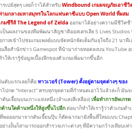
ารเปย์สุดๆ เลยก็ว่าได้สำหรับ
Windbound เกมผจญภัยเอาชีวิ
ท่ามกลางมหาสมุทรในโลกแฟนตาซีแบบ Open World ที่ผสม
กมซีรีส์ The Legend of Zelda
ออกมาได้อย่างความมีชีวิตชี
ถือเป็นผลงานของทีมพัฒนาสัญชาติออสเตรเลีย 5 Lives Studios ท
ับโอกาสเข้าไปชมเกมเพลย์แบบจัดหนักจัดเต็มกันจุใจถึง 21 นาทีเ
ุณสื่อสำนักข่าว Gamespot ที่นำมาถ่ายทอดลงบน YouTube อย
ให้เรารู้ข้อมูลเบื้องลึกของตัวเกมเพิ่มมากขึ้นอีก
นอันดับแรกเลยก็คือ
ทาวเวอร์ (Tower) ตั้งอยู่ตามจุดต่างๆ ของ
้าไปกด "Interact" ครบทุกจุดตามที่กำหนดเอาไว้แล้วล่ะก็ มันจ
าดันเจี้ยนบนเกาะแห่งหนึ่ง (ลำแสงสีเหลือง)
เพื่อทำการอัพเกรด
านใดด้านหนึ่งให้สูงขึ้นไปอีก
ต่อมาก็ทำให้เรารู้ว่าตัวเกมดำเ
ที่พอออกมาจากดันเจี๊ยนปุ๊บ ก็ตัดฉากมายังพื้นที่ใหม่แบบ Chap
ึงอย่างงั้นก็สามารถออกสำรวจเกาะต่างๆ ที่มีความกว้างเทียบเท่า