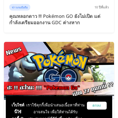
10 ปีที่แล้ว
ข่าวเกมมือถือ
คุณหลอกดาว !!! Pokémon GO ยังไม่เปิด แต่
กำลังเตรียมออกงาน GDC ต่างหาก
เว็บไซต์
เราใช้คุกกี้เพื่อนำเสนอเนื้อหาที่ท่าน
ตกลง
10 ปีที่แล้ว
ข่าวเกมมือถือ
นี้ใช้
อาจสนใจ เพื่อให้ท่านได้รับ
ฮะ !! อะไรนะ !!! "Pokémon Go" เปิด 27 กุมภานี้