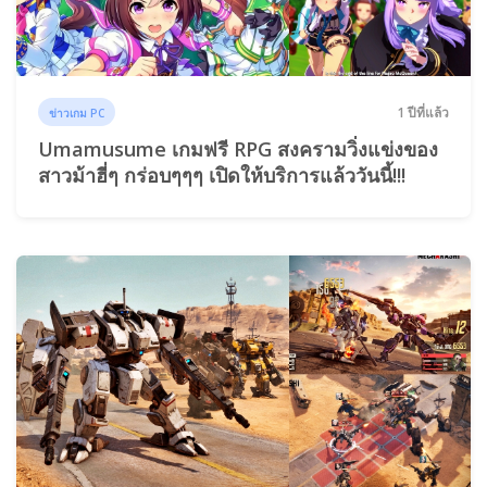
1 ปีที่แล้ว
ข่าวเกม PC
Umamusume เกมฟรี RPG สงครามวิ่งแข่งของ
สาวม้าฮี่ๆ กร่อบๆๆๆ เปิดให้บริการแล้ววันนี้!!!