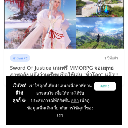
1 ปีที่แล้ว
ข่าวเกม PC
Sword Of Justice เกมฟรี MMORPG จอมยุทธ
ภาพอลัง แจ้งว่าเตรียมเปิดให้เล่น "ทั่วโลก" แล้ว!!!
เว็บไซต์
เราใช้คุกกี้เพื่อนำเสนอเนื้อหาที่ท่าน
ตกลง
นี้ใช้
อาจสนใจ เพื่อให้ท่านได้รับ
คุกกี้ 🍪
ประสบการณ์ที่ดียิ่งขึ้น
คลิก
เพื่อดู
...
...
1
2
5
6
7
173
ข้อมูลเพิ่มเติมเกี่ยวกับการใช้คุกกี้ของ
174
เรา