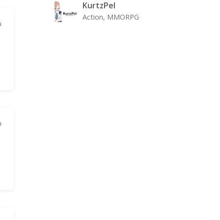
KurtzPel
Action, MMORPG
ว
ว