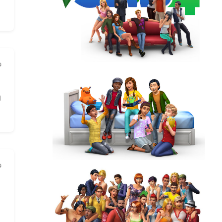
ว
า
ว