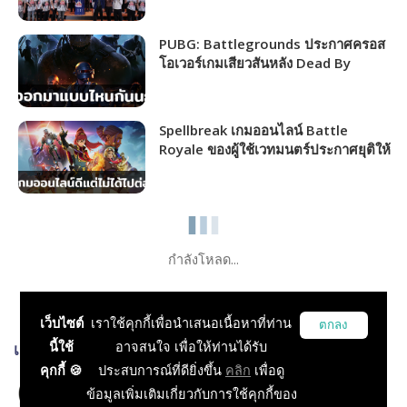
PUBG ชิงเงินรางวัลรวม 968,000 บาท
PUBG: Battlegrounds ประกาศครอส
โอเวอร์เกมเสียวสันหลัง Dead By
Daylight จัดอีเวนต์พิเศษเร็ว ๆ นี้!
Spellbreak เกมออนไลน์ Battle
Royale ของผู้ใช้เวทมนตร์ประกาศยุติให้
บริการ ยอมรับสู้สตูดิโอใหญ่ ๆ ไม่ได้!
กำลังโหลด...
เว็บไซต์
เราใช้คุกกี้เพื่อนำเสนอเนื้อหาที่ท่าน
ตกลง
นี้ใช้
อาจสนใจ เพื่อให้ท่านได้รับ
เกมส์ที่เกี่ยวข้อง
คุกกี้ 🍪
ประสบการณ์ที่ดียิ่งขึ้น
คลิก
เพื่อดู
PlayerUnknown's Battlegrounds
ข้อมูลเพิ่มเติมเกี่ยวกับการใช้คุกกี้ของ
TPS, Action