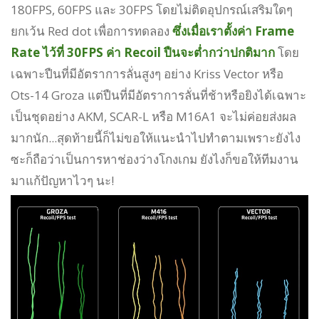
180FPS, 60FPS และ 30FPS โดยไม่ติดอุปกรณ์เสริมใดๆ
ยกเว้น Red dot เพื่อการทดลอง
ซึ่งเมื่อเราตั้งค่า Frame
Rate ไว้ที่ 30FPS ค่า Recoil ปืนจะต่ำกว่าปกติมาก
โดย
เฉพาะปืนที่มีอัตราการลั่นสูงๆ อย่าง Kriss Vector หรือ
Ots-14 Groza แต่ปืนที่มีอัตราการลั่นที่ช้าหรือยิงได้เฉพาะ
เป็นชุดอย่าง AKM, SCAR-L หรือ M16A1 จะไม่ค่อยส่งผล
มากนัก...สุดท้ายนี้ก็ไม่ขอให้แนะนำไปทำตามเพราะยังไง
ซะก็ถือว่าเป็นการหาช่องว่างโกงเกม ยังไงก็ขอให้ทีมงาน
มาแก้ปัญหาไวๆ นะ!