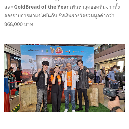
และ
GoldBread of the Year
เฟ้นหาสุดยอดทีมจากทั้ง
สองรายการมาแข่งขันกัน ชิงเงินรางวัลรวมมูลค่ากว่า
868,000 บาท