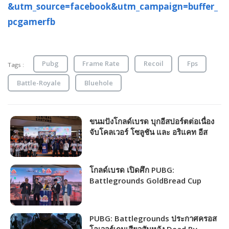
&utm_source=facebook&utm_campaign=buffer_
pcgamerfb
Pubg
Frame Rate
Recoil
Fps
Tags :
Battle-Royale
Bluehole
ขนมปังโกลด์เบรด บุกอีสปอร์ตต่อเนื่อง
จับโคลเวอร์ โซลูชัน และ อริแคท อีส
ปอร์ต จัด GoldBread Cup 2023 เกม
PUBG ชิงเงินรางวัลรวม 968,000 บาท
โกลด์เบรด เปิดศึก PUBG:
Battlegrounds GoldBread Cup
2023 ชิงเงินรางวัลสูงถึง 868,000 บาท
PUBG: Battlegrounds ประกาศครอส