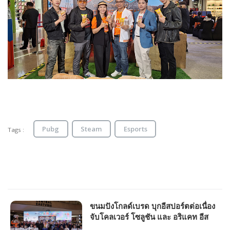
Pubg
Steam
Esports
Tags :
ขนมปังโกลด์เบรด บุกอีสปอร์ตต่อเนื่อง
จับโคลเวอร์ โซลูชัน และ อริแคท อีส
ปอร์ต จัด GoldBread Cup 2023 เกม