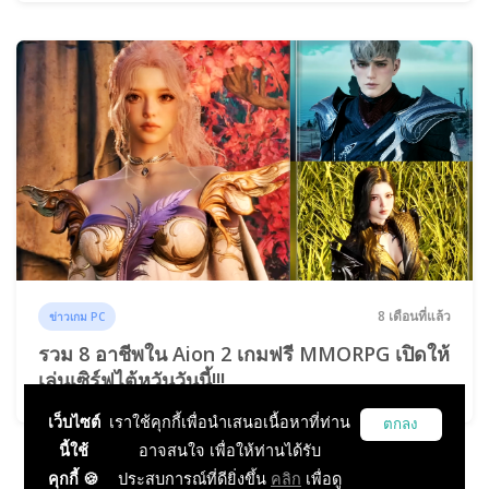
8 เดือนที่แล้ว
ข่าวเกม PC
รวม 8 อาชีพใน Aion 2 เกมฟรี MMORPG เปิดให้
เล่นเซิร์ฟไต้หวันวันนี้!!!
เว็บไซต์
เราใช้คุกกี้เพื่อนำเสนอเนื้อหาที่ท่าน
ตกลง
นี้ใช้
อาจสนใจ เพื่อให้ท่านได้รับ
คุกกี้ 🍪
ประสบการณ์ที่ดียิ่งขึ้น
คลิก
เพื่อดู
...
1
2
3
4
5
6
724