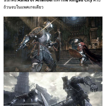
ถ้วนจบในแพคเกจเดียว