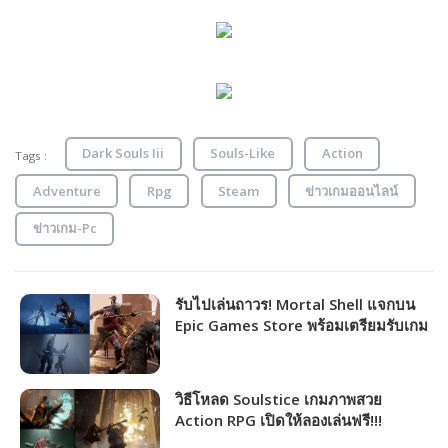
Dark Souls Iii
Souls-Like
Action
Tags :
Adventure
Rpg
Steam
ข่าวเกมออนไลน์
ข่าวเกม-Pc
รับไปเล่นถาวร! Mortal Shell แจกบน
Epic Games Store พร้อมเตรียมรับเกม
ต่อไปซีรีส์ Dishonored
วิธีโหลด Soulstice เกมภาพสวย
Action RPG เปิดให้ลองเล่นฟรี!!!