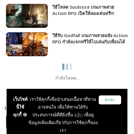
วิธีโหลด Soulstice เกมภาพสวย
Action RPG เปิดให้ลองเล่นฟรี!!!
วิธีรับ Godfall เกมภาพสวยอลัง Action
RPG กำลังแจกฟรีให้ไปเล่นกับเพื่อนได้
ถาวร!!!
กำลังโหลด...
เว็บไซต์
เราใช้คุกกี้เพื่อนำเสนอเนื้อหาที่ท่าน
ตกลง
นี้ใช้
อาจสนใจ เพื่อให้ท่านได้รับ
เกมส์ที่เกี่ยวข้อง
คุกกี้ 🍪
ประสบการณ์ที่ดียิ่งขึ้น
คลิก
เพื่อดู
Dark Souls III
ข้อมูลเพิ่มเติมเกี่ยวกับการใช้คุกกี้ของ
Action
เรา