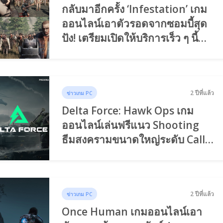
กลับมาอีกครั้ง ‘Infestation’ เกม
ออนไลน์เอาตัวรอดจากซอมบี้สุด
ปัง! เตรียมเปิดให้บริการเร็ว ๆ นี้
เกมเมอร์ไทยรอได้เลย
2 ปีที่แล้ว
ข่าวเกม PC
Delta Force: Hawk Ops เกม
ออนไลน์เล่นฟรีแนว Shooting
ธีมสงครามขนาดใหญ่ระดับ Call
Of Duty
2 ปีที่แล้ว
ข่าวเกม PC
Once Human เกมออนไลน์เอา