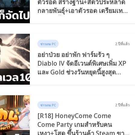
ตัวรอด สร้างฐาน+สัตว์ประหลาด
กลายพันธุ์+เอาตัวรอด เตรียมเทส
ปลายปีนี้
2 ปีที่แล้ว
ข่าวเกม PC
อย่าป่วย อย่าพัก ฟาร์มรัว ๆ
Diablo IV จัดอีเวนต์พิเศษเพิ่ม XP
และ Gold ช่วงวันหยุดนี้สูงสุด
25%
2 ปีที่แล้ว
ข่าวเกม PC
[R18] HoneyCome Come
Come Party เกมสำหรับคน
เหงา+โสด ขึ้นร้านค้า Steam ขาย