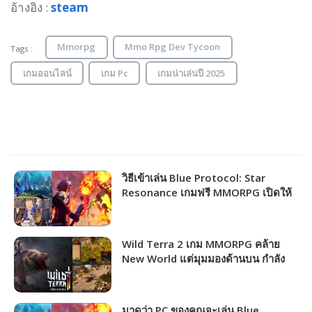
อ้างอิง :
steam
Mmorpg
Mmo Rpg Dev Tycoon
Tags :
เกมออนไลน์
เกม Pc
เกมน่าเล่นปี 2025
วิธีเข้าเล่น Blue Protocol: Star
Resonance เกมฟรี MMORPG เปิดให้
ชาวไทยเล่นได้แล้ว!!!
Wild Terra 2 เกม MMORPG คล้าย
New World แต่มุมมองด้านบน กำลัง
แจกฟรีให้รับไปเล่นได้ถาวร!!!
มาดูว่า PC ของคุณจะเล่น Blue