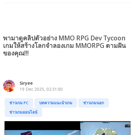
พามาดูคลิปตัวอย่าง MMO RPG Dev Tycoon
เกมให้สร้างโลกจำลองเกม MMORPG ตามฝัน
ของคุณ!!!
Siryee
19 Dec 2025, 02:31:00
ข่าวเกม PC
บทความแนะนำเกม
ข่าวเกมนอก
ข่าวเกมออนไลน์