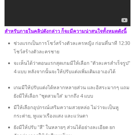
สำหรับภายในคลิปดังกล่าว ก็จะมีความน่าสนใจทั้งหมดดังนี้
ช่วงแรกเป็นการโชว์สร้างตัวละครหญิง ก่อนที่นาที 12:30
โชว์สร้างตัวละครชาย
จะเห็นได้ว่าตอนแรกสุดเกมมีให้เลือก "ตัวละครสำเร็จรูป"
4 แบบ หลังจากนั้นจะให้ปรับแต่งเพิ่มเติมเอาเองได้
เกมมีให้ปรับแต่งได้หลากหลายส่วน และอิสระมากๆ แถม
ยังมีให้เลือก "ชุดสวมใส่' มากถึง 4 แบบ
มีให้เลือกอุปกรณ์เสริมความสวยหล่อ ไม่ว่าจะเป็นหู
กระต่าย, หูแมวเรืองแสง และแว่นตา
ยังมีให้ปรับ "สี" ในหลายๆ ส่วนได้อย่างละเอียด ยก