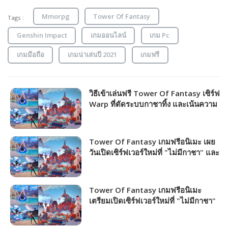
Mmorpg
Tower Of Fantasy
Tags :
Genshin Impact
เกมออนไลน์
เกม Pc
เกมมือถือ
เกมน่าเล่นปี 2021
เกมฟรี
วิธีเข้าเล่นฟรี Tower Of Fantasy เซิร์ฟ
Warp ที่ตัดระบบกาชาทิ้ง และเน้นความ
เป็นเกม MMORPG มากขึ้น!!!
Tower Of Fantasy เกมฟรีอนิเมะ เผย
วันเปิดเซิร์ฟเวอร์ใหม่ที่ "ไม่มีกาชา" และ
เน้นเนื้อหา MMORPG มากขึ้น!!!
Tower Of Fantasy เกมฟรีอนิเมะ
เตรียมเปิดเซิร์ฟเวอร์ใหม่ที่ "ไม่มีกาชา"
และเน้นเนื้อหา MMORPG มากขึ้น!!!