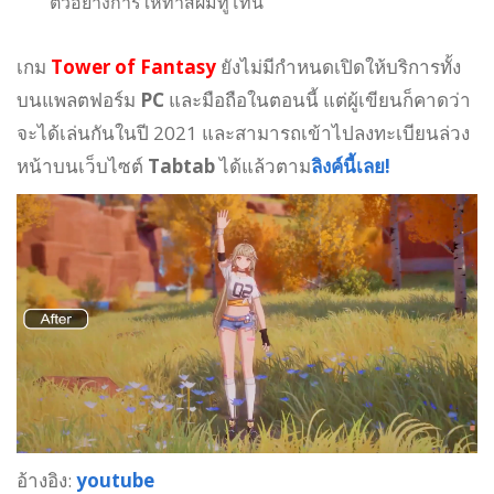
ตัวอย่างการให้ทำสีผมทูโทน
เกม
Tower of Fantasy
ยังไม่มีกำหนดเปิดให้บริการทั้ง
บนแพลตฟอร์ม
PC
และมือถือในตอนนี้ แต่ผู้เขียนก็คาดว่า
จะได้เล่นกันในปี 2021 และสามารถเข้าไปลงทะเบียนล่วง
หน้าบนเว็บไซต์
Tabtab
ได้แล้วตาม
ลิงค์นี้เลย!
อ้างอิง:
youtube