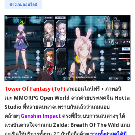
ข่าวเกมออนไลน์
Tower Of Fantasy (ToF)
เกมออนไลน์ฟรี + ภาพอนิ
เมะ
MMORPG Open World
จากค่ายประเทศจีน
Hotta
Studio
ที่หลายคนน่าจะทราบกันแล้วว่าเกมแอบ
คล้ายๆ
Genshin Impact
ตรงที่มีระบบการเล่นต่างๆ ได้
แรงบันดาลใจจากเกม
Zelda: Breath Of The Wild
แถม
จะเปิดให้บริการทั้งบน PC กับมือถือด้วย
รวมทั้งล่าสุดได้มี