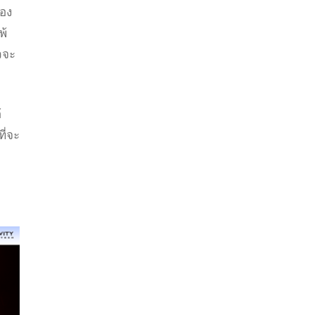
อง
พ้
วจะ
้
ที่จะ