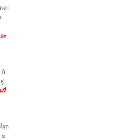
รกจะ
อ
และ
 กิ
ู่
ที่
ี่สุด
าย