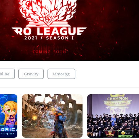
nline
Gravity
Mmorpg