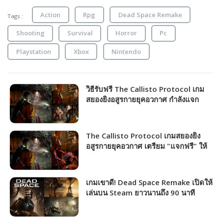
Action
Rpg
Dead Space Remake
Tags :
Shooting
Survival
Horror
Pc
Playstation
Xbox
Nintendo
วิธีรับฟรี The Callisto Protocol เกม
สยองยิงอสูรกายยุคอวกาศ กำลังแจก
ฟรี!!!
The Callisto Protocol เกมสยองยิง
อสูรกายยุคอวกาศ เตรียม "แจกฟรี" ให้
เล่นได้ถาวร!!!
เกมเขาดี! Dead Space Remake เปิดให้
เล่นบน Steam ยาวนานถึง 90 นาที
พร้อมลดราคา 20% เอาใจแฟนเกม