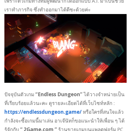
เพราะตัวเกมทางทีมผู้พัฒนาก็ได้ออกแบบ A.I. มาเป็นช่วย
เราทำภารกิจ ซึ่งทำออกมาได้ดีซะด้วยค่ะ
ปัจจุบันตัวเกม
“Endless Dungeon”
ได้วางจำหน่ายเป็น
ที่เรียบร้อยแล้วนะคะ ดูรายละเอียดได้ที่เว็บไซท์หลัก :
https://endlessdungeon.game/
หรือใครที่สนใจแล้ว
กำลังจะซื้อเกมนี้มาเล่น อาเจ๊นัทก็ขอแนะนำให้เพื่อน ๆ ได้
รู้จักกับ
“ 2Game.com ”
ร้านขายเกมบนแพลตฟอร์ม PC