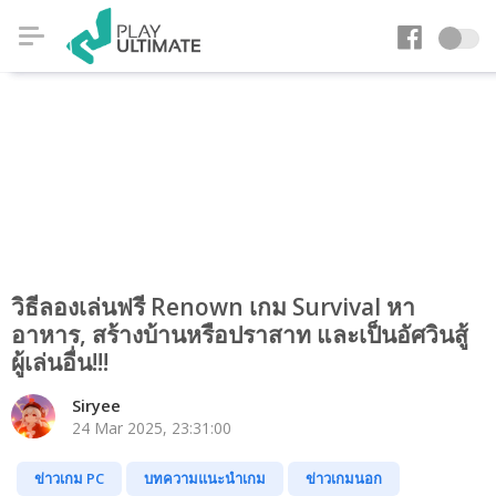
วิธีลองเล่นฟรี Renown เกม Survival หา
อาหาร, สร้างบ้านหรือปราสาท และเป็นอัศวินสู้
ผู้เล่นอื่น!!!
Siryee
24 Mar 2025, 23:31:00
ข่าวเกม PC
บทความแนะนำเกม
ข่าวเกมนอก