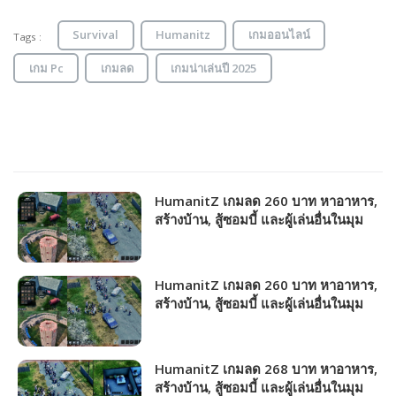
Survival
Humanitz
เกมออนไลน์
Tags :
เกม Pc
เกมลด
เกมน่าเล่นปี 2025
HumanitZ เกมลด 260 บาท หาอาหาร,
สร้างบ้าน, สู้ซอมบี้ และผู้เล่นอื่นในมุม
มองด้านบน!!!
HumanitZ เกมลด 260 บาท หาอาหาร,
สร้างบ้าน, สู้ซอมบี้ และผู้เล่นอื่นในมุม
มองด้านบน!!!
HumanitZ เกมลด 268 บาท หาอาหาร,
สร้างบ้าน, สู้ซอมบี้ และผู้เล่นอื่นในมุม