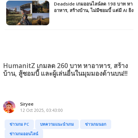
Deadside เกมออนไลน์ลด 198 บาท หา
อาหาร, สร้างบ้าน, ไม่มีซอมบี้ แต่มี AI ยิง
คุณไม่กี่นัดตาย!!!
HumanitZ เกมลด 260 บาท หาอาหาร, สร้าง
บ้าน, สู้ซอมบี้ และผู้เล่นอื่นในมุมมองด้านบน!!!
Siryee
12 Oct 2025, 03:43:00
ข่าวเกม PC
บทความแนะนำเกม
ข่าวเกมนอก
ข่าวเกมออนไลน์