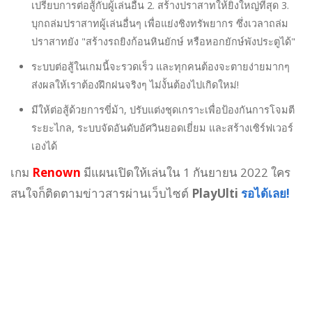
เปรียบการต่อสู้กับผู้เล่นอื่น 2. สร้างปราสาทให้ยิ่งใหญ่ที่สุด 3.
บุกถล่มปราสาทผู้เล่นอื่นๆ เพื่อแย่งชิงทรัพยากร ซึ่งเวลาถล่ม
ปราสาทยัง "สร้างรถยิงก้อนหินยักษ์ หรือหอกยักษ์พังประตูได้"
ระบบต่อสู้ในเกมนี้จะรวดเร็ว และทุกคนต้องจะตายง่ายมากๆ
ส่งผลให้เราต้องฝึกฝนจริงๆ ไม่งั้นต้องไปเกิดใหม่!
มีให้ต่อสู้ด้วยการขี่ม้า, ปรับแต่งชุดเกราะเพื่อป้องกันการโจมตี
ระยะไกล, ระบบจัดอันดับอัศวินยอดเยี่ยม และสร้างเซิร์ฟเวอร์
เองได้
เกม
Renown
มีแผนเปิดให้เล่นใน 1 กันยายน 2022 ใคร
สนใจก็ติดตามข่าวสารผ่านเว็บไซต์
PlayUlti
รอได้เลย!