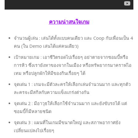
ความน่าสนใจเกม
จำนวนผู้เล่น : เล่นได้ทั้งแบบคนเดียว และ Coop กับเพื่อนเป็น 4
คน (ใน Demo เล่นได้แค่คนเดียว)
เป้าหมายเกม : เอาชีวิตรอดไปเรื่อยๆ อย่าตายจากซอมบี้หรือ
การหิว ซึ่งเรายังหาของจากในเมือง หรือทรัพยากรมาคราฟไอ
เทม หรือปลูกผักให้มีของกินเรื่อยๆ ได้
จุดเด่น 1 : เกมจะมีตัวละครให้เลือกเล่นจำนวนมาก และทุกตัว
ละครจะมีสกิลกับความแข็งแกร่งต่างกัน
จุดเด่น 2 : มีอาวุธให้เลือกใช้จำนวนมาก และยังขับรถได้ แต่
ซอมบี้ก็มีหลายชนิด
จุดเด่น 3 : แผนที่ในเกมมีขนาดใหญ่ และสภาพอากาศยัง
เปลี่ยนแปลงไปเรื่อยๆ