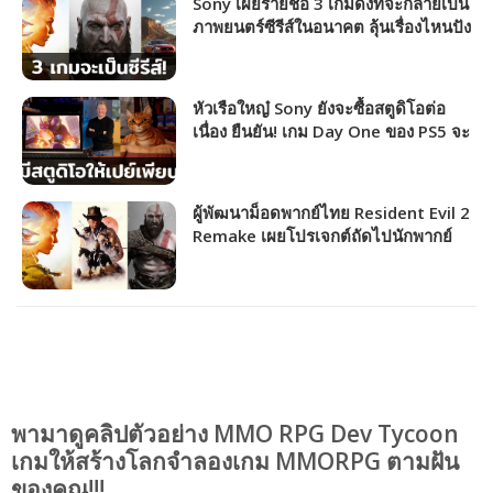
Sony เผยรายชื่อ 3 เกมดังที่จะกลายเป็น
ภาพยนตร์ซีรีส์ในอนาคต ลุ้นเรื่องไหนปัง
เรื่องไหนเจ๋ง!?
หัวเรือใหญ๋ Sony ยังจะซื้อสตูดิโอต่อ
เนื่อง ยืนยัน! เกม Day One ของ PS5 จะ
ไม่ลงบริการ PSPlus แน่นอน
ผู้พัฒนาม็อดพากย์ไทย Resident Evil 2
Remake เผยโปรเจกต์ถัดไปนักพากย์
เยอะกว่าที่คิด
พามาดูคลิปตัวอย่าง MMO RPG Dev Tycoon
เกมให้สร้างโลกจำลองเกม MMORPG ตามฝัน
ของคุณ!!!