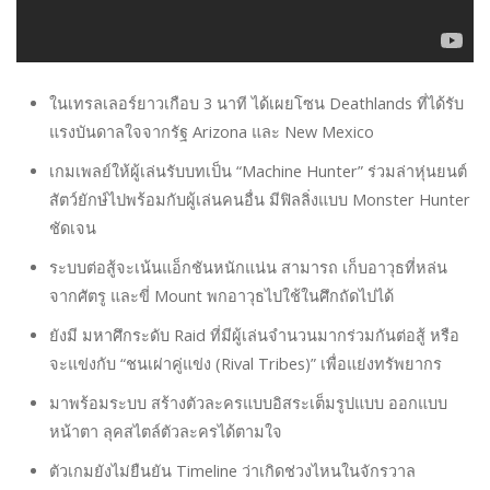
ในเทรลเลอร์ยาวเกือบ 3 นาที ได้เผยโซน Deathlands ที่ได้รับ
แรงบันดาลใจจากรัฐ Arizona และ New Mexico
เกมเพลย์ให้ผู้เล่นรับบทเป็น “Machine Hunter” ร่วมล่าหุ่นยนต์
สัตว์ยักษ์ไปพร้อมกับผู้เล่นคนอื่น มีฟิลลิ่งแบบ Monster Hunter
ชัดเจน
ระบบต่อสู้จะเน้นแอ็กชันหนักแน่น สามารถ เก็บอาวุธที่หล่น
จากศัตรู และขี่ Mount พกอาวุธไปใช้ในศึกถัดไปได้
ยังมี มหาศึกระดับ Raid ที่มีผู้เล่นจำนวนมากร่วมกันต่อสู้ หรือ
จะแข่งกับ “ชนเผ่าคู่แข่ง (Rival Tribes)” เพื่อแย่งทรัพยากร
มาพร้อมระบบ สร้างตัวละครแบบอิสระเต็มรูปแบบ ออกแบบ
หน้าตา ลุคสไตล์ตัวละครได้ตามใจ
ตัวเกมยังไม่ยืนยัน Timeline ว่าเกิดช่วงไหนในจักรวาล