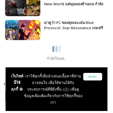
New World แต่มุมมองด้านบน กำลัง
แจกฟรีให้รับไปเล่นได้ถาวร!!!
มาดูว่า PC ของคุณจะเล่น Blue
Protocol: Star Resonance เกมฟรี
MMORPG เปิดให้เล่นไม่กี่วันนี้ได้ภาพ
ระดับไหน!!!
กำลังโหลด...
เว็บไซต์
เราใช้คุกกี้เพื่อนำเสนอเนื้อหาที่ท่าน
ตกลง
นี้ใช้
อาจสนใจ เพื่อให้ท่านได้รับ
เกมส์ที่เกี่ยวข้อง
คุกกี้ 🍪
ประสบการณ์ที่ดียิ่งขึ้น
คลิก
เพื่อดู
Ragnarok M: Eternal Love
ข้อมูลเพิ่มเติมเกี่ยวกับการใช้คุกกี้ของ
RPG, MMORPG, Open World
เรา