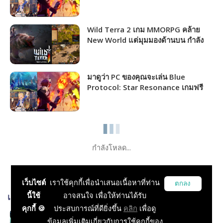
ชาวไทยเล่นได้แล้ว!!!
Wild Terra 2 เกม MMORPG คล้าย
New World แต่มุมมองด้านบน กำลัง
แจกฟรีให้รับไปเล่นได้ถาวร!!!
มาดูว่า PC ของคุณจะเล่น Blue
Protocol: Star Resonance เกมฟรี
MMORPG เปิดให้เล่นไม่กี่วันนี้ได้ภาพ
ระดับไหน!!!
กำลังโหลด...
เว็บไซต์
เราใช้คุกกี้เพื่อนำเสนอเนื้อหาที่ท่าน
ตกลง
นี้ใช้
อาจสนใจ เพื่อให้ท่านได้รับ
เกมส์ที่เกี่ยวข้อง
คุกกี้ 🍪
ประสบการณ์ที่ดียิ่งขึ้น
คลิก
เพื่อดู
Sword Art Online Variant Showdown
ข้อมูลเพิ่มเติมเกี่ยวกับการใช้คุกกี้ของ