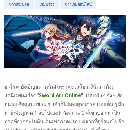
ข่าวเกมนอก
เกมพรีวิว
ข่าวเกมออนไลน์
อะไรจะบังเอิญขนาดนั้น! เพราะช่วงนี้อาเจ๊นัทมานั่งดู
แอนิเมชันเรื่อง
“Sword Art Online”
แบบจริง ๆ จัง ๆ สัก
หน่อย คือดูแบบข้าม ๆ แล้วก็ไม่เคยดูจบภาคแบบเต็ม ๆ สัก
ที นี่ก็พึ่งดูภาค 1 จบไปเองกำลังดูภาค 2 ที่เขาบอกว่าเป็น
ภาคที่อาจจะไม่ตื่นเต้นเท่าภาคแรก แต่จากที่ดูก็สนุกไปอีก