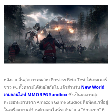
หลังจากสิ้นสุดการทดสอบ Preview Beta Test ให้เกมเมอร์
ชาว PC ทั้งหลายได้สัมผัสกันไปแล้วสำหรับ
New World
เกมออนไลน์ MMORPG Sandbox
ซึ่งเป็นผลงานสุด
ทะเยอทะยานจาก Amazon Game Studios ทีมพัฒนาที่อยู่
ในเครือแบรนด์ร้านค้าออนไลน์ระดับสากล "Amazon" ที่