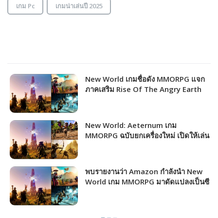
เกม Pc
เกมน่าเล่นปี 2025
New World เกมชื่อดัง MMORPG แจก
ภาคเสริม Rise Of The Angry Earth
ให้ทุกคนแล้ววันนี้!!!
New World: Aeternum เกม
MMORPG ฉบับยกเครื่องใหม่ เปิดให้เล่น
แล้ววันนี้!!!
พบรายงานว่า Amazon กำลังนำ New
World เกม MMORPG มาดัดแปลงเป็นซี
รีส์!!!