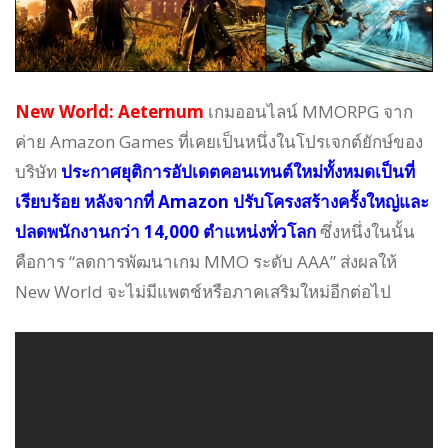
New World: Aeternum
เกมออนไลน์ MMORPG จาก
ค่าย Amazon Games ที่เคยเป็นหนึ่งในโปรเจกต์ยักษ์ของ
บริษัท
ประกาศยุติการอัปเดตคอนเทนต์ใหม่ทั้งหมดเป็นที่
เรียบร้อย หลังจากที่ Amazon ปรับโครงสร้างครั้งใหญ่และ
ปลดพนักงานกว่า 14,000 ตำแหน่งทั่วโลก
ซึ่งหนึ่งในนั้น
คือการ “ลดการพัฒนาเกม MMO ระดับ AAA” ส่งผลให้
New World จะไม่มีแพตช์หรือภาคเสริมใหม่อีกต่อไป