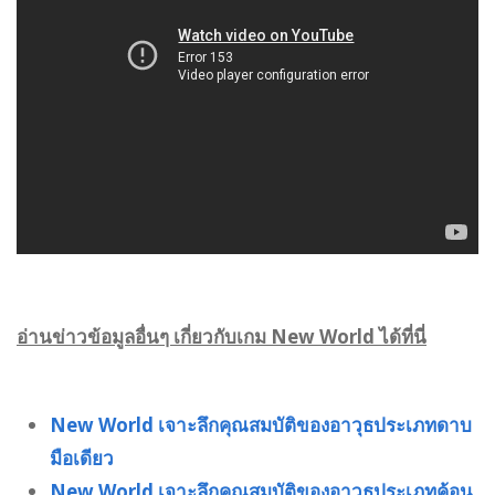
อ่านข่าวข้อมูลอื่นๆ เกี่ยวกับเกม New World ได้ที่นี่
New World เจาะลึกคุณสมบัติของอาวุธประเภทดาบ
มือเดียว
New World เจาะลึกคุณสมบัติของอาวุธประเภทค้อน