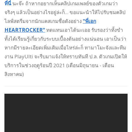
ที่นี่
นะจ๊ะ ถ้าหากอยากเห็นคลิปเกมเพลย์ของตัวเกมว่า
จริงๆ แล้วเป็นอย่างไรอยู่ล่ะก็... ขอแนะนำให้ไปรับชมคลิป
ไลฟ์สตรีมจากนักแคสเกมชื่อดังอย่าง
"พี่เอก
HEARTROCKER"
ทดแทนเอาได้นะเออ รับรองว่าทั้งขำ
ทั้งได้เรียนรู้เกี่ยวกับระบบเบื้องต้นอย่างแน่นอน เอาเป็นว่า
หากมีรายละเอียดเพิ่มเติมเมื่อไหร่ล่ะก็ ทามาโมะจังและทีม
งาน PlayUlti จะรีบมาแจ้งให้ทราบทันที ป.ล. ตัวเกมเปิดให้
บริการในช่วงฤดูร้อนปี 2021 (เดือนมิถุนายน - เดือน
สิงหาคม)