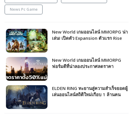
News Pc Game
New World เกมออนไลน์ MMORPG น่า
เล่น! เปิดตัว Expansion ตัวแรก Rise
Of The Angry Earth
New World เกมออนไลน์ MMORPG
ฟอร์มดีที่น่าลองประกาศลดราคา
แพ็คเกจสูงสุด 50% รีบจัดกันด่วน
ELDEN RING ทะยานสู่ความสำเร็จยอดผู้
เล่นออนไลน์สถิติใหม่เกือบ 1 ล้านคน
เฉพาะแพลตฟอร์ม PC