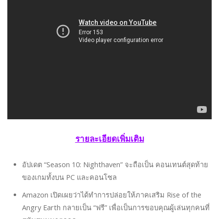
รายละเอียดเพิ่มเติม
อัปเดต “Season 10: Nighthaven” จะถือเป็น คอนเทนต์สุดท้าย
ของเกมทั้งบน PC และคอนโซล
Amazon เปิดเผยว่าได้ทำการปล่อยให้ภาคเสริม Rise of the
Angry Earth กลายเป็น “ฟรี” เพื่อเป็นการขอบคุณผู้เล่นทุกคนที่