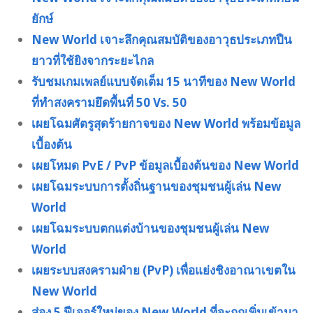
ยักษ์
New World เจาะลึกคุณสมบัติของอาวุธประเภทปืน
ยาวที่ใช้ยิงจากระยะไกล
รับชมเกมเพลย์แบบจัดเต็ม 15 นาทีของ New World
ที่ทำสงครามยึดพื้นที่ 50 Vs. 50
เผยโฉมศัตรูสุดร้ายกาจของ New World พร้อมข้อมูล
เบื้องต้น
เผยโหมด PvE / PvP ข้อมูลเบื้องต้นของ New World
เผยโฉมระบบการตั้งถิ่นฐานของชุมชนผู้เล่น New
World
เผยโฉมระบบตกแต่งบ้านของชุมชนผู้เล่น New
World
เผยระบบสงครามฝ่าย (PvP) เพื่อแย่งชิงอาณาเขตใน
New World
ส่อง 5 ฟีเจอร์ใหม่ของ New World ที่จะถูกเพิ่มเข้ามา