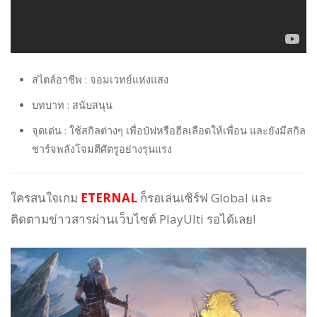
สไตล์อาชีพ : จอมเวทย์แห่งแสง
บทบาท : สนับสนุน
จุดเด่น : ใช้สกิลต่างๆ เพื่อบัฟหรือฮีลเลือดให้เพื่อน และยังมีสกิล
ชาร์จพลังโจมตีศัตรูอย่างรุนแรง
ใครสนใจเกม
ETERNAL
ก็รอเล่นเซิร์ฟ Global และ
ติดตามข่าวสารผ่านเว็บไซต์ PlayUlti รอได้เลย!