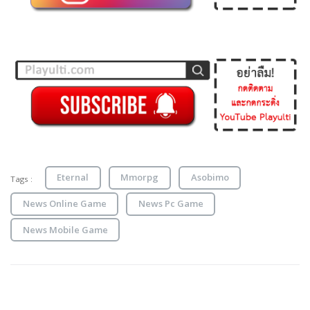
Eternal
Mmorpg
Asobimo
Tags :
News Online Game
News Pc Game
News Mobile Game