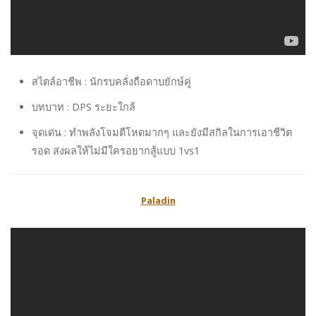
สไตล์อาชีพ : นักรบคลั่งถือดาบยักษ์คู่
บทบาท : DPS ระยะใกล้
จุดเด่น : ทำพลังโจมตีโหดมากๆ และยังมีสกิลในการเอาชีวิต
รอด ส่งผลให้ไม่มีใครอยากสู้แบบ 1vs1
Paladin