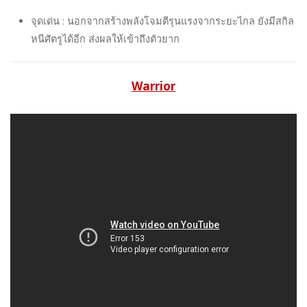
จุดเด่น : นอกจากสร้างพลังโจมตีรุนแรงจากระยะไกล ยังมีสกิล
หนีศัตรูได้อีก ส่งผลให้เข้าถึงตัวยาก
Warrior