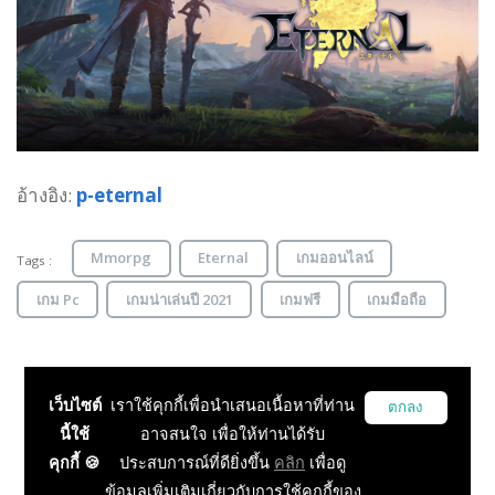
อ้างอิง:
p-eternal
Mmorpg
Eternal
เกมออนไลน์
Tags :
เกม Pc
เกมน่าเล่นปี 2021
เกมฟรี
เกมมือถือ
เว็บไซต์
เราใช้คุกกี้เพื่อนำเสนอเนื้อหาที่ท่าน
ตกลง
นี้ใช้
อาจสนใจ เพื่อให้ท่านได้รับ
คุกกี้ 🍪
ประสบการณ์ที่ดียิ่งขึ้น
คลิก
เพื่อดู
กำลังโหลด...
ข้อมูลเพิ่มเติมเกี่ยวกับการใช้คุกกี้ของ