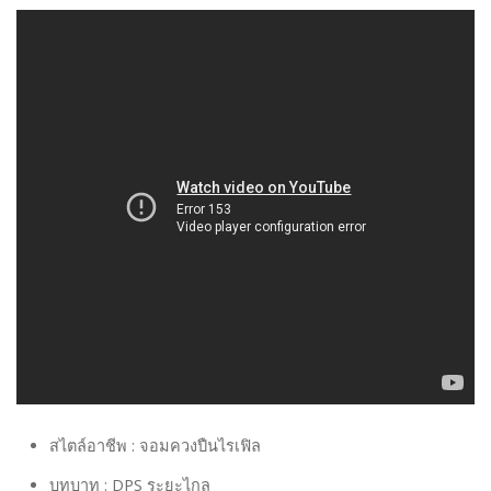
สไตล์อาชีพ : จอมควงปืนไรเฟิล
บทบาท : DPS ระยะไกล