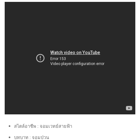
สไตล์อาชีพ : จอมเวทย์สายฟ้า
บทบาท : จอมป่วน