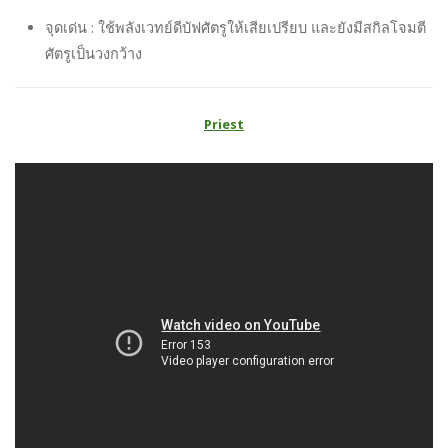
จุดเด่น : ใช้พลังเวทย์ดีบัฟศัตรูให้เสียเปรียบ และยังมีสกิลโจมตี
ศัตรูเป็นวงกว้าง
Priest