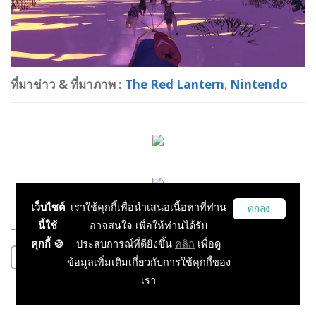
ที่มาข่าว & ที่มาภาพ :
The Red Lantern
,
Nintendo
เว็บไซต์
เราใช้คุกกี้เพื่อนำเสนอเนื้อหาที่ท่าน
ตกลง
นี้ใช้
อาจสนใจ เพื่อให้ท่านได้รับ
The Red Lantern
Timberline Studio
Tags :
คุกกี้ 🍪
ประสบการณ์ที่ดียิ่งขึ้น
คลิก
เพื่อดู
News Pc Game
News Console Game
ข้อมูลเพิ่มเติมเกี่ยวกับการใช้คุกกี้ของ
เรา