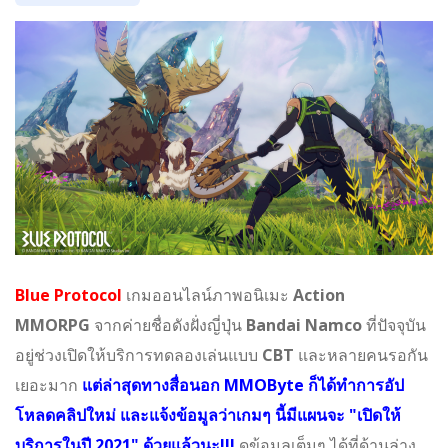
Blue Protocol
เกมออนไลน์ภาพอนิเมะ
Action
MMORPG
จากค่ายชื่อดังฝั่งญี่ปุ่น
Bandai Namco
ที่ปัจจุบัน
อยู่ช่วงเปิดให้บริการทดลองเล่นแบบ
CBT
และหลายคนรอกัน
เยอะมาก
แต่ล่าสุดทางสื่อนอก MMOByte ก็ได้ทำการอัป
โหลดคลิปใหม่ และแจ้งข้อมูลว่าเกมๆ นี้มีแผนจะ "เปิดให้
บริการในปี 2021" ด้วยแล้วนะ!!!
ดูข้อมูลเต็มๆ ได้ที่ด้านล่าง