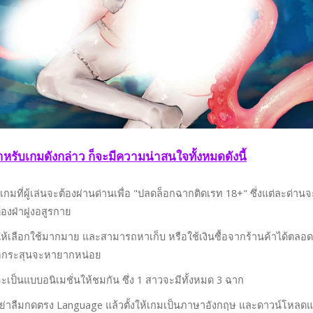
ำหรับเกมดังกล่าว ก็จะมีความน่าสนใจทั้งหมดดังนี้
เกมที่ผู้เล่นจะต้องผ่านด่านเพื่อ "ปลดล็อกฉากติดเรท 18+" ซึ่งแต่ละด่านจ
องฝ่าฝูงอสูรกาย
ห้เลือกใช้มากมาย และสามารถหาเก็บ หรือใช้เงินซื้อจากร้านค้าได้ตลอด
ือกระสุนจะหายากหน่อย
เป็นแบบอนิเมชั่นให้ชมกัน ซึ่ง 1 สาวจะมีทั้งหมด 3 ฉาก
น อย่าลืมกดตรง Language แล้วตั้งให้เกมเป็นภาษาอังกฤษ และดาวน์โหลด