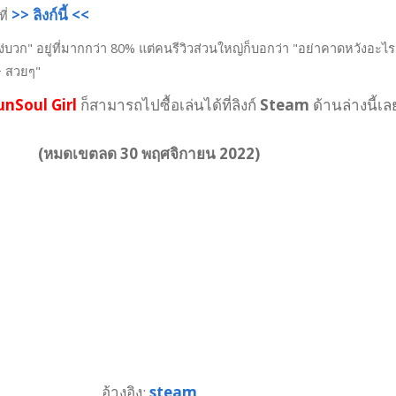
>> ลิงก์นี้ <<
ี่
ง่บวก" อยู่ที่มากกว่า 80% แต่คนรีวิวส่วนใหญ่ก็บอกว่า "อย่าคาดหวังอะไ
 สวยๆ"
unSoul Girl
ก็สามารถไปซื้อเล่นได้ที่ลิงก์
Steam
ด้านล่างนี้เล
(หมดเขตลด 30 พฤศจิกายน 2022)
อ้างอิง:
steam