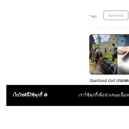
Survival
Tags :
GunSoul Girl เกมลด
เล่นแบบ Left 4 Dead
เรท 18+ กับ 3 สาวฮีโร่
เว็บไซต์นี้ใช้คุกกี้ 🍪
เราใช้คุกกี้เพื่อนำเสนอเนื้อ