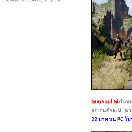
Cookie Policy
,
About us
,
Contact Us
GunSoul Girl
เกม
จุดเด่นคือจะมี
"ฉา
22 บาท บน PC โป