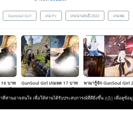
Gunsoul Girl
เกม Pc
เกมน่าเล่นปี 2022
เกมลด
 16 บาท
GunSoul Girl เกมลด 17 บาท
พามารู้จัก GunSoul Girl 
 แต่ติด
เล่นแบบ Left 4 Dead แต่ติด
ภาคต่อเกมสาวจับปืนถล่ม
!!!
เรท 18+ กับ 3 สาวฮีโร่!!!
กาย และติดเรท 18+!!!
หาที่ท่านอาจสนใจ เพื่อให้ท่านได้รับประสบการณ์ที่ดียิ่งขึ้น
คลิก
เพื่อดูข้อม