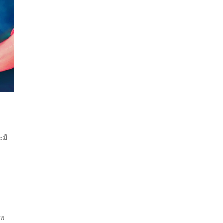
ะมี
แพ