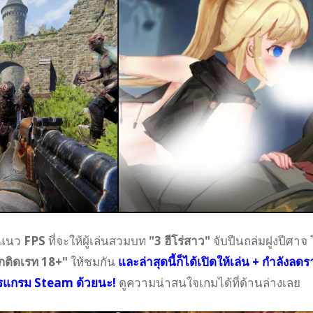
แนว
FPS
ที่จะให้ผู้เล่นสวมบท
"3 ฮีโร่สาว"
จับปืนถล่มฝูงปีศาจ
กติดเรท 18+"
ให้ชมกัน
และล่าสุดนี้ก็ได้เปิดให้เล่น + กำลังลด
รแกรม Steam ด้วยนะ!
ดูความน่าสนใจเกมได้ที่ด้านล่างเลย