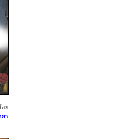
 โดย
ราคา