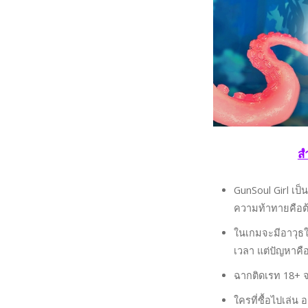
ส
GunSoul Girl เป็น
ความท้าทายคือต้
ในเกมจะมีอาวุธใ
เวลา แต่ปัญหาค
ฉากติดเรท 18+ จะ
ใครที่ซื้อไปเล่