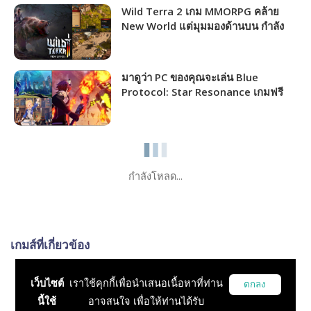
Wild Terra 2 เกม MMORPG คล้าย
New World แต่มุมมองด้านบน กำลัง
แจกฟรีให้รับไปเล่นได้ถาวร!!!
มาดูว่า PC ของคุณจะเล่น Blue
Protocol: Star Resonance เกมฟรี
MMORPG เปิดให้เล่นไม่กี่วันนี้ได้ภาพ
ระดับไหน!!!
กำลังโหลด...
เกมส์ที่เกี่ยวข้อง
Corepunk
เว็บไซต์
เราใช้คุกกี้เพื่อนำเสนอเนื้อหาที่ท่าน
ตกลง
RPG, MMO, MMORPG, Open World, MOBA
นี้ใช้
อาจสนใจ เพื่อให้ท่านได้รับ