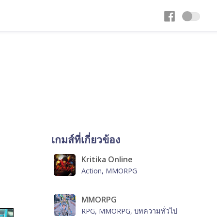
เกมส์ที่เกี่ยวข้อง
Kritika Online
Action, MMORPG
MMORPG
RPG, MMORPG, บทความทั่วไป