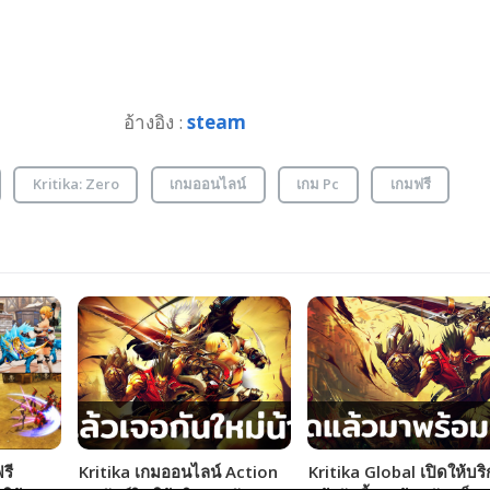
อ้างอิง :
steam
Kritika: Zero
เกมออนไลน์
เกม Pc
เกมฟรี
รี
Kritika เกมออนไลน์ Action
Kritika Global เปิดให้บร