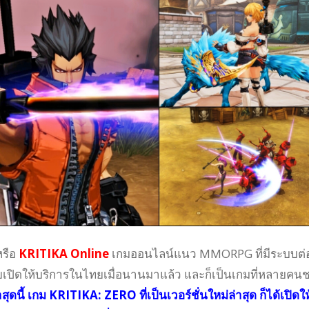
รือ
KRITIKA Online
เกมออนไลน์แนว MMORPG ที่มีระบบต่อส
ยเปิดให้บริการในไทยเมื่อนานมาแล้ว และก็เป็นเกมที่หลายคน
สุดนี้ เกม KRITIKA: ZERO ที่เป็นเวอร์ชั่นใหม่ล่าสุด ก็ได้เปิดให