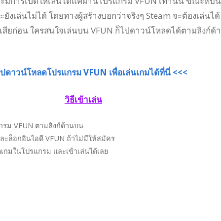
ะมีการเปิดให้เล่นได้แค่ผ่านโปรแกรม VFUN เท่านั้น ขณะที่บน
ังเล่นไม่ได้ โดยทางผู้สร้างบอกว่าจริงๆ Steam จะต้องเล่นได้
าเสียก่อน ใครสนใจเล่นบน VFUN ก็ไปดาวน์โหลดได้ตามลิงก์ด้
ปดาวน์โหลดโปรแกรม VFUN เพื่อเล่นเกมได้ที่นี่ <<<
วิธีเข้าเล่น
รม VFUN ตามลิงก์ด้านบน
ละล็อกอินไอดี VFUN ถ้าไม่มีให้สมัคร
ดเกมในโปรแกรม และเข้าเล่นได้เลย