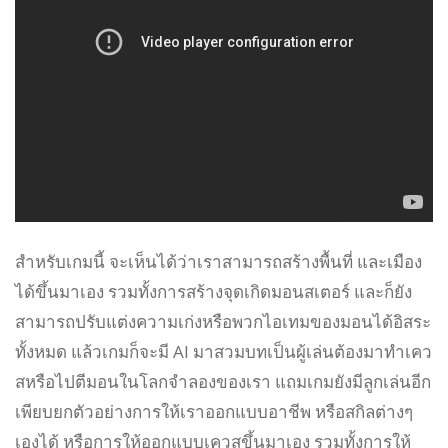
สำหรับเกมนี้ จะเห็นได้ว่าเราสามารถสร้างพื้นที่ และเมือง
ได้ขึ้นมาเอง รวมทั้งการสร้างจุดเกิดมอนสเตอร์ และก็ยัง
สามารถปรับแต่งความเก่งหรือพวกไอเทมของมอนได้อิสระ
ทั้งหมด แล้วเกมก็จะมี AI มาสวมบทเป็นผู้เล่นต้องมาทำเคว
สหรือไปตีมอนในโลกจำลองของเรา แถมเกมยังมีลูกเล่นอีก
เพียบยกตัวอย่างการให้เราออกแบบอาชีพ หรือสกิลต่างๆ
เองได้ หรือการให้ออกแบบเควสขึ้นมาเอง รวมทั้งการให้