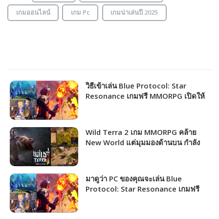
เกมออนไลน์
เกม Pc
เกมน่าเล่นปี 2025
วิธีเข้าเล่น Blue Protocol: Star
Resonance เกมฟรี MMORPG เปิดให้
ชาวไทยเล่นได้แล้ว!!!
Wild Terra 2 เกม MMORPG คล้าย
New World แต่มุมมองด้านบน กำลัง
แจกฟรีให้รับไปเล่นได้ถาวร!!!
มาดูว่า PC ของคุณจะเล่น Blue
Protocol: Star Resonance เกมฟรี
MMORPG เปิดให้เล่นไม่กี่วันนี้ได้ภาพ
ระดับไหน!!!