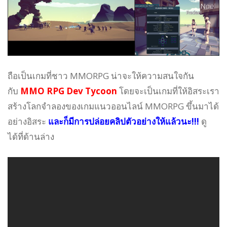
ถือเป็นเกมที่ชาว MMORPG น่าจะให้ความสนใจกัน
กับ
MMO RPG Dev Tycoon
โดยจะเป็นเกมที่ให้อิสระเรา
สร้างโลกจำลองของเกมแนวออนไลน์ MMORPG ขึ้นมาได้
อย่างอิสระ
และก็มีการปล่อยคลิปตัวอย่างให้แล้วนะ!!!
ดู
ได้ที่ด้านล่าง