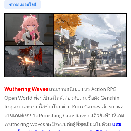
ข่าวเกมออนไลน์
Wuthering Waves
เกมภาพอนิเมะแนว Action RPG
Open World ที่จะเป็นสไตล์เดียวกับเกมชื่อดัง Genshin
Impact และเกมนี้สร้างโดยค่าย Kuro Games เจ้าของผล
งานเกมดังอย่าง Punishing Gray Raven แล้วยังทำให้เกม
Wuthering Waves จะมีระบบต่อสู้ที่สุดเยี่ยมไปด้วย
แถม