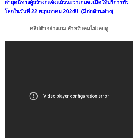
ล่าสุดนี้ทางผู้สร้างก็แจ้งแล้วนะว่าเกมจะเปิดให้บริการทั่ว
โลกในวันที่ 22 พฤษภาคม 2024!!! (มีต่อด้านล่าง)
คลิปตัวอย่างเกม สำหรับคนไม่เคยดู