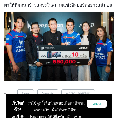
พาให้ทีมตนกร้าวแกร่งในสนามแข่งอีสปอร์ตอย่างแน่นอน
Acer
Esports
ข่าวเกมออนไลน์
Tags :
เว็บไซต์
เราใช้คุกกี้เพื่อนำเสนอเนื้อหาที่ท่าน
ตกลง
นี้ใช้
อาจสนใจ เพื่อให้ท่านได้รับ
คุกกี้ 🍪
ประสบการณ์ที่ดียิ่งขึ้น
คลิก
เพื่อดู