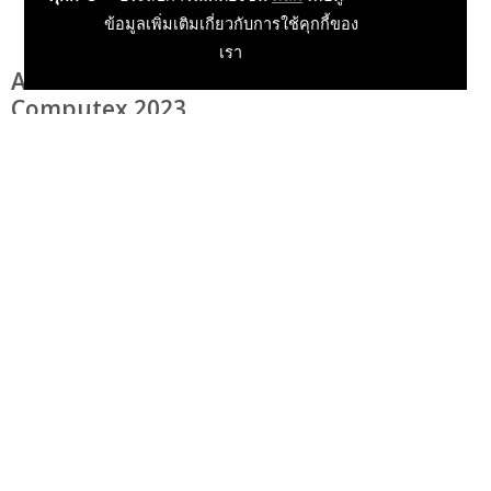
ข้อมูลเพิ่มเติมเกี่ยวกับการใช้คุกกี้ของ
เรา
Acer เปิดตัวผลิตภัณฑ์เพียบภายในงาน
Computex 2023
onkami
01 Jun 2023, 01:36:00
ข่าวเกม PC
ข่าวเกมในประเทศ
ข่าว IT & Gadget
ข่าวประชาสัมพันธ์ทั่วไป
IT & Gadget