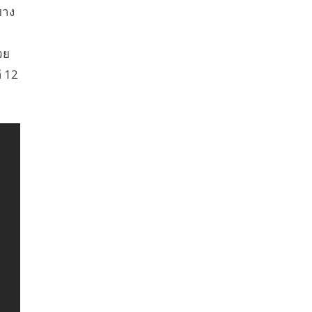
บาง
วย
่ 12