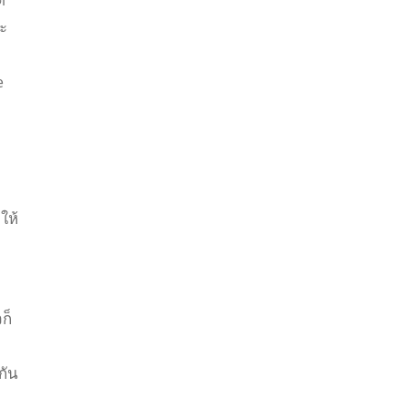
ะ
e
ว
ให้
ก็
กัน