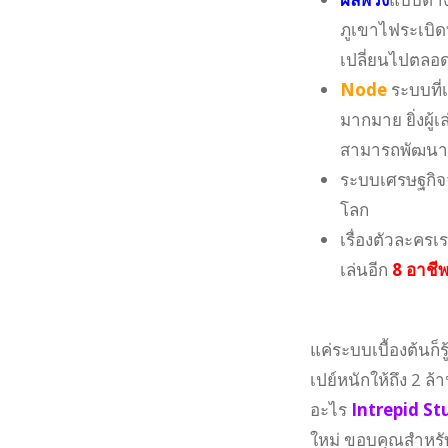
ภูเขาไฟระเบิด
เปลี่ยนไปตลอด
Node
ระบบที
มากมาย ยิ่งผู
สามารถพัฒนาเป
ระบบเศรษฐกิจจะ
โลก
เรื่องตัวละคร
เล่นอีก
8 อาชี
แค่ระบบเบื้องต้นก็ร
เปย์หนักให้ถึง 2 
อะไร
Intrepid St
ใหม่ ขอบคุณสำหรั