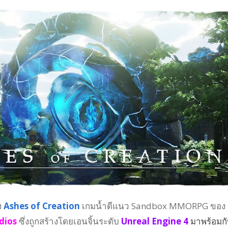
ง
Ashes of Creation
เกมน้ำดีแนว Sandbox MMORPG ของ
dios
ซึ่งถูกสร้างโดยเอนจิ้นระดับ
Unreal Engine 4
มาพร้อมก