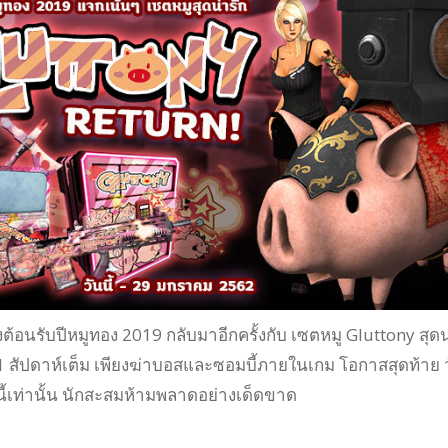
้อนรับปีหมูทอง 2019 กลับมาอีกครั้งกับ เซตหมู Gluttony สุดน
 1 สัปดาห์เต็ม เพียงฆ่าบอสและซอมบี้ภายในเกม โอกาสสุดท้าย 
นี้เท่านั้น นักสะสมห้ามพลาดอย่างเด็ดขาด