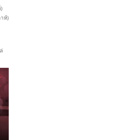
์)
าห์)
ล่