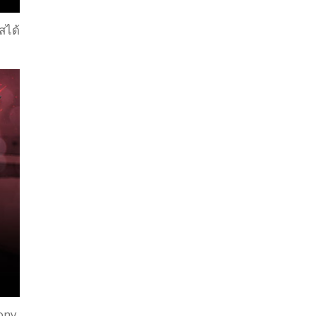
สได้
tony