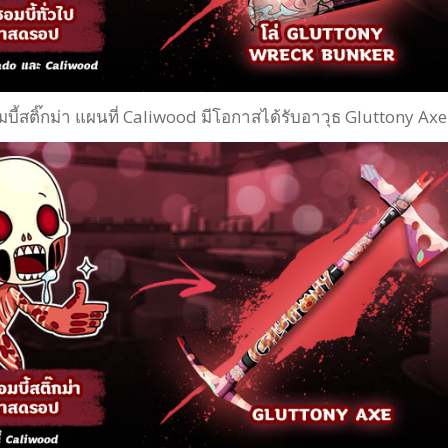
อมบี้สติ๊กม่า แผนที่ Caliwood มีโอกาสได้รับอาวุธ Gluttony Axe