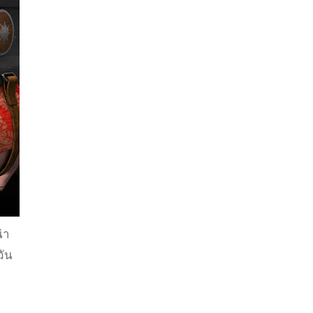
่า
วัน