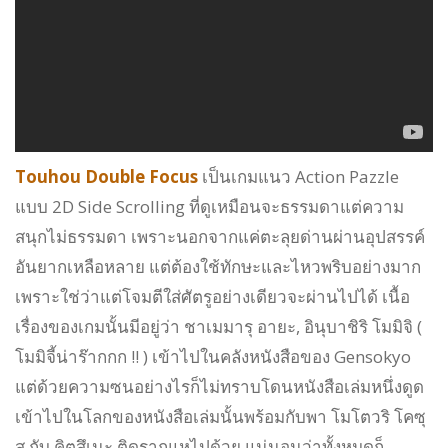
Touhou Double Focus
เป็นเกมแนว Action Pazzle
แบบ 2D Side Scrolling ที่ดูเหมือนจะธรรมดาแต่ความ
สนุกไม่ธรรมดา เพราะนอกจากแค่ตะลุยด่านผ่านอุปสรรค์
อันยากเหลือหลาย แต่ต้องใช้ทักษะและไหวพริบอย่างมาก
เพราะใช่ว่าแต่โจมตีใส่ศัตรูอย่างเดียวจะผ่านไปได้ เนื้อ
เรื่องของเกมนั้นมีอยู่ว่า ชาเมมารุ อายะ, อินุบาชิริ โมมิจิ (
โมมิจี้น่าร๊ากกก !! ) เข้าไปในคลังหนังสือของ Gensokyo
แต่ด้วยความซนอย่างไรก็ไม่ทราบโดนหนังสือเล่มหนึ่งดูด
เข้าไปในโลกของหนังสือเล่มนั้นพร้อมกับพา โมโตวริ โคซุ
สุ กับ คิตสึเนะ ติดรากแหไปด้วย แน่นอนว่าทั้งหมดก็