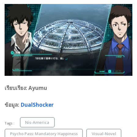
เรียบเรียง: Ayumu
ข้อมูล:
DualShocker
Nis-America
Tags :
Psycho Pass: Mandatory Happiness
Visual-Novel