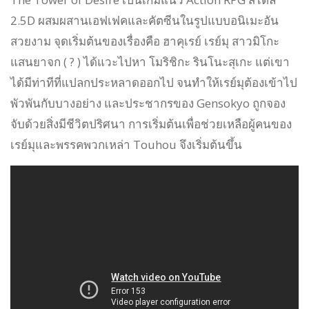
2.5D ผสมผสานเอฟเฟคและคัตซีนในรูปแบบอนิเมะอัน
สวยงาม จุดเริ่มต้นของเรื่องคือ ฮาคุเรย์ เรย์มุ สาวมิโกะ
แสนยาจก ( ? ) ได้แวะไปหา โมริชิกะ รินโนะสุเกะ แต่เขา
ได้มีท่าทีที่แปลกประหลาดออกไป จนทำให้เรย์มุต้องเข้าไป
พัวพันกับบางอย่าง และประชากรของ Gensokyo ถูกจอง
จับด้วยสิ่งมีชีวิตปริศนา การเริ่มต้นเพื่อช่วยเหลือผู้คนของ
เรย์มุและพรรคพวกเหล่า Touhou จึงเริ่มต้นขึ้น