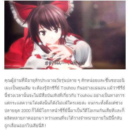
คุณผู้อ่านที่มีอายุสักประมาณวัยรุ่นปลาย ๆ สักหน่อยและชื่นชอบอนิ
เมะเป็นทุนเดิม จะต้องรู้จักซีรี่ย์ Touhou กันอย่างแน่นอน แม้ว่าซีรี่ย์
นี้ช่วงเวลานั้นจะไม่มีสื่อบันเทิงที่เกี่ยวกับ Touhou อย่างเป็นทางการ
แต่กระแสความโด่งดังนั้นก็ดังไม่แพ้ใครเลยล่ะ จนกระทั้งตั้งแต่ช่วง
ปลายยุค 2000 ก็ได้มีโอกาสนำซีรี่ย์นี้มาเป็นวีดีโอเกมกันเสียทีและก็
ผลิตหลายภาคออกมา ทว่าแทนที่จะได้วางจำหน่ายภายในปีนี้กลับ
ถูกเลื่อนออกไปเสียนี่สิ !