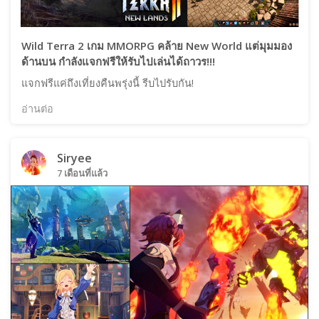
Wild Terra 2 เกม MMORPG คล้าย New World แต่มุมมอง
ด้านบน กำลังแจกฟรีให้รับไปเล่นได้ถาวร!!!
แจกฟรีแค่ถึงเที่ยงคืนพรุ่งนี้ รีบไปรับกัน!
อ่านต่อ
Siryee
7 เดือนที่แล้ว