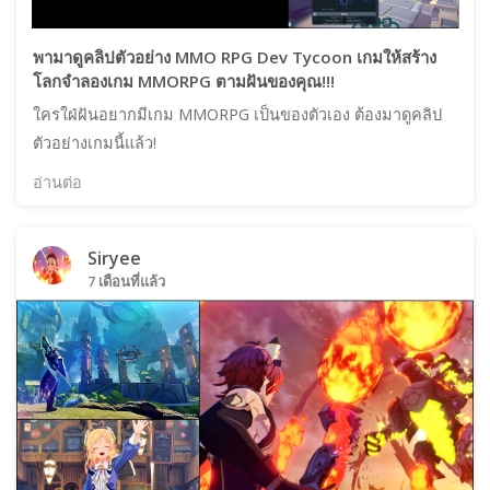
พามาดูคลิปตัวอย่าง MMO RPG Dev Tycoon เกมให้สร้าง
โลกจำลองเกม MMORPG ตามฝันของคุณ!!!
ใครใฝ่ฝันอยากมีเกม MMORPG เป็นของตัวเอง ต้องมาดูคลิป
ตัวอย่างเกมนี้แล้ว!
อ่านต่อ
Siryee
7 เดือนที่แล้ว