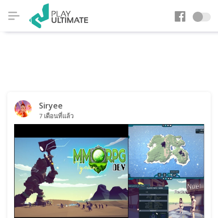
Siryee
7 เดือนที่แล้ว