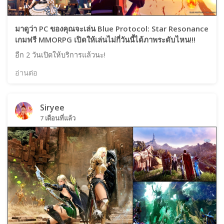
มาดูว่า PC ของคุณจะเล่น Blue Protocol: Star Resonance
เกมฟรี MMORPG เปิดให้เล่นไม่กี่วันนี้ได้ภาพระดับไหน!!!
อีก 2 วันเปิดให้บริการแล้วนะ!
อ่านต่อ
Siryee
7 เดือนที่แล้ว