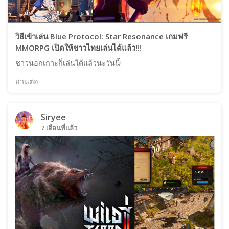
วิธีเข้าเล่น Blue Protocol: Star Resonance เกมฟรี
MMORPG เปิดให้ชาวไทยเล่นได้แล้ว!!!
ชาวนอกเกาะก็เล่นได้แล้วนะวันนี้!
อ่านต่อ
Siryee
7 เดือนที่แล้ว