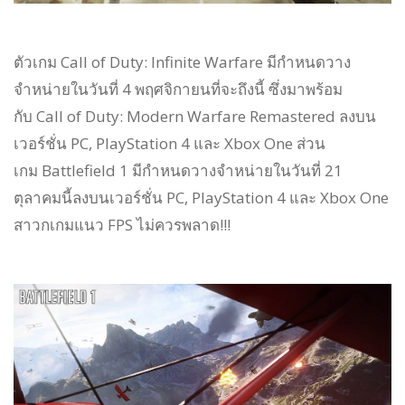
ตัวเกม
Call of Duty: Infinite Warfare มีกำหนดวาง
จำหน่ายในวันที่
4 พฤศจิกายนที่จะถึงนี้ ซึ่งมาพร้อม
กับ Call of Duty: Modern Warfare Remastered ลงบน
เวอร์ชั่น PC, PlayStation 4 และ Xbox One ส่วน
เกม
Battlefield 1 มีกำหนดวางจำหน่ายในวันที่
21
ตุลาคมนี้ลงบนเวอร์ชั่น PC, PlayStation 4 และ Xbox One
สาวกเกมแนว FPS ไม่ควรพลาด!!!