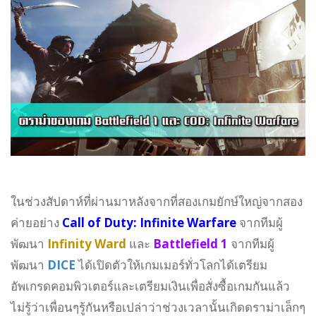
ในช่วงสัปดาห์ที่ผ่านมาหลังจากที่สองเกมยักษ์ใหญ่จากสอง
ค่ายอย่าง
Call of Duty: Infinite Warfare
จากทีมผู้
พัฒนา
Infinity Ward
และ
Battlefield 1
จากทีมผู้
พัฒนา
DICE
ได้เปิดตัวให้เกมเมอร์ทั่วโลกได้เตรียม
อัพเกรดคอมพิวเตอร์และเตรียมเงินเพื่อสั่งซื้อเกมกันแล้ว
ไม่รู้ว่าเพื่อนๆรู้กันหรือเปล่าว่าช่วงเวลานั้นเกิดดราม่าเล็กๆ