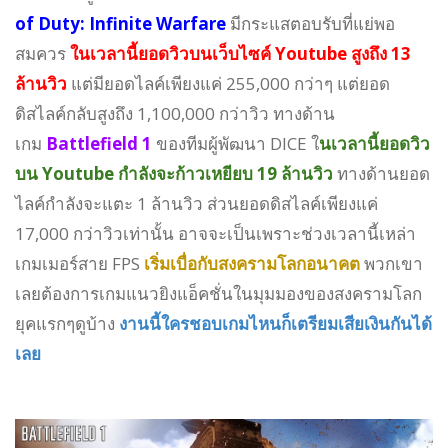
of Duty: Infinite Warfare
มีกระแสตอบรับที่แย่พอ
สมควร
ในเวลานี้ยอดวิวบนเว็บไซค์ Y
outube สูงถึง 13
ล้านวิว
แต่มียอดไลค์เพียงแค่ 255,000 กว่าๆ แต่ยอด
ดิสไลค์กลับสูงถึง 1,100,000 กว่าวิว ทางด้าน
เกม
Battlefield 1
ของทีมผู้พัฒนา DICE ใ
นเวลานี้ยอดวิว
บน
Y
outube กำลังจะก้าวเหยียบ 19 ล้านวิว
ทางด้านยอด
ไลค์กำลังจะแตะ 1 ล้านวิว ส่วนยอดดิสไลค์เพียงแค่
17,000 กว่าวิวเท่านั้น อาจจะเป็นเพราะช่วงเวลานี้เหล่า
เกมเมอร์สาย FPS
เริ่มเบื่อกับสงครามโลกอนาคต
พวกเขา
เลยต้องการเกมแนวยิงแอ็คชั่นในมุมมองของสงครามโลก
ยุคแรกๆดูบ้าง
งานนี้ใครชอบเกมไหนก็เตรียมเสียเงินกันได้
เลย