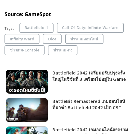
Source: GameSpot
Battlefield-1
Call-Of-Duty:-Infinite-Warfare
Tags :
Infinity Ward
Dice
ข่าวเกมออนไลน์
ข่าวเกม-Console
ข่าวเกม-Pc
Battlefield 2042 เตรียมปรับปรุงครั้ง
ใหญ่ในซีซันที่ 3 เตรียมไปอยู่ใน Game
Pass และ EA Play
BattleBit Remastered เกมออนไลน์
ที่มาฆ่า Battlefield 2042 เปิด CBT
แล้ววันนี้ไปลองเล่นกันได้
Battlefield 2042 เกมออนไลน์สงคราม