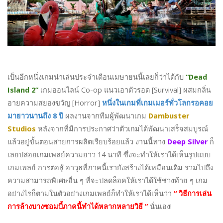
เป็นอีกหนึ่งเกมน่าเล่นประจำเดือนเมษายนนี้เลยก็ว่าได้กับ
“Dead
Island 2”
เกมออนไลน์ Co-op แนวเอาตัวรอด [Survival] ผสมกลิ่น
อายความสยองขวัญ [Horror]
หนึ่งในเกมที่เกมเมอร์ทั่วโลกรอคอย
มายาวนานถึง 8 ปี
ผลงานจากทีมผู้พัฒนาเกม
Dambuster
Studios
หลังจากที่มีการประกาศว่าตัวเกมได้พัฒนาเสร็จสมบูรณ์
แล้วอยู่ขั้นตอนสายการผลิตเรียบร้อยแล้ว งานนี้ทาง
Deep Silver
ก็
เลยปล่อยเกมเพลย์ความยาว 14 นาที ซึ่งจะทำให้เราได้เห็นรูปแบบ
เกมเพลย์ การต่อสู้ อาวุธที่ภาคนี้เรายังสร้างได้เหมือนเดิม รวมไปถึง
ความสามารถพิเศษอื่น ๆ ที่จะปลดล็อคให้เราได้ใช้ช่วงท้าย ๆ เกม
อย่างไรก็ตามในตัวอย่างเกมเพลย์ก็ทำให้เราได้เห็นว่า
“ วิธีการเล่น
การล้างบางซอมบี้ภาคนี้ทำได้หลากหลายวิธี ”
นั่นเอง!