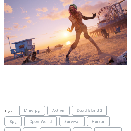
Mmorpg
Action
Dead Island 2
Tags :
Rpg
Open-World
Survival
Horror