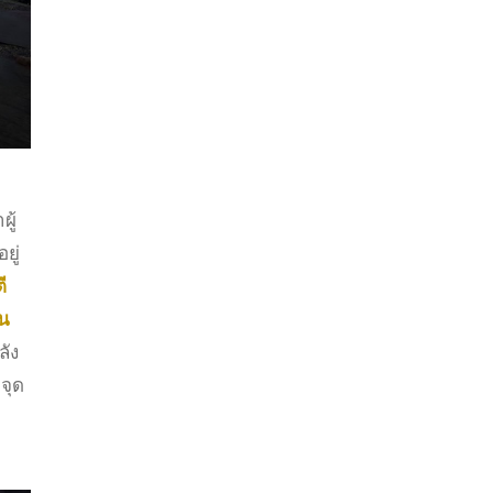
ู้
ยู่
ี
ัน
ลัง
จุด