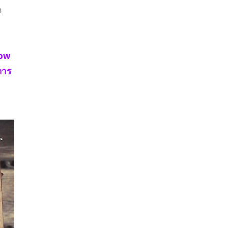
ว
Low
การ