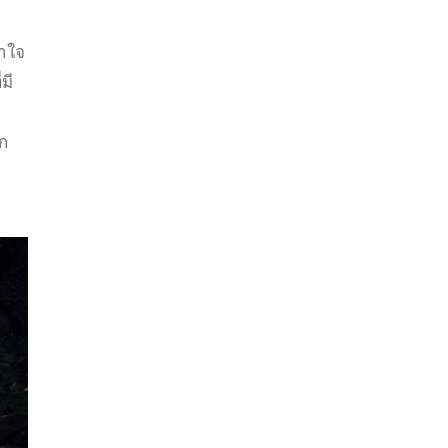
าใจ
มี
ก