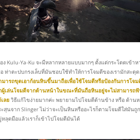
ง Kulu-Ya-Ku จะมีหลากหลายแบบมากๆ ตั้งแต่กระโดดเข้าหาผ
รือ ท่าตะปบกรงเล็บที่มันชอบใช้ทำให้การโจมตีของเรามักสะดุดอ
งสามารถขุดเอาก้อนหินขึ้นมาถือเพื่อใช้โจมตีหรือป้องกันการโจมต
ากผู้เล่นโจมตีจากด้านหน้าในขณะที่มันถือหินอยู่จะไม่สามารถฟ
้เลย
วิธีแก้ไขง่ายมากค่ะ พยายามไปโจมตีด้านข้าง หรือ ด้านห
ะสุนจาก Slinger ไม่ว่าจะเป็นหินหรืออะไรก็ตามโจมตีใส่มันถูก
ยู่หลุดมือแล้วเราก็เข้าไปโจมตีมันได้