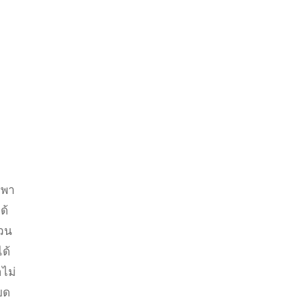
ะพา
ด้
่วน
ด้
ไม่
ยด