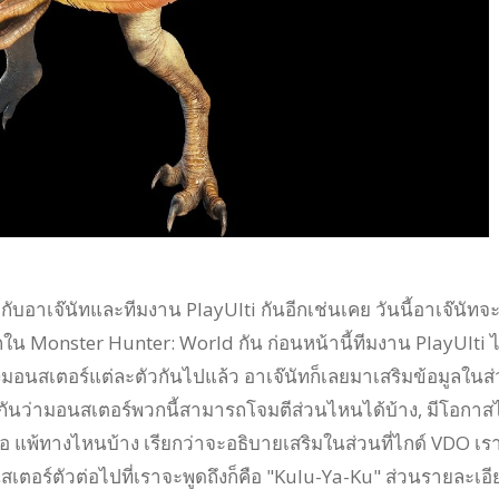
กับอาเจ๊นัทและทีมงาน PlayUlti กันอีกเช่นเคย วันนี้อาเจ๊นัทจ
กใน Monster Hunter: World กัน ก่อนหน้านี้ทีมงาน PlayUlti ไ
งมอนสเตอร์แต่ละตัวกันไปแล้ว อาเจ๊นัทก็เลยมาเสริมข้อมูลในส
่านกันว่ามอนสเตอร์พวกนี้สามารถโจมตีส่วนไหนได้บ้าง, มีโอกาสไ
ือ แพ้ทางไหนบ้าง เรียกว่าจะอธิบายเสริมในส่วนที่ไกด์ VDO เรา
นสเตอร์ตัวต่อไปที่เราจะพูดถึงก็คือ "Kulu-Ya-Ku" ส่วนรายละเอี