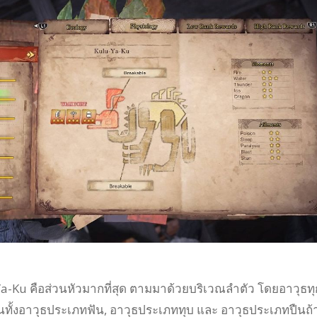
a-Ku คือส่วนหัวมากที่สุด ตามมาด้วยบริเวณลำตัว โดยอาวุธทุ
นทั้งอาวุธประเภทฟัน, อาวุธประเภททุบ และ อาวุธประเภทปืนถ้