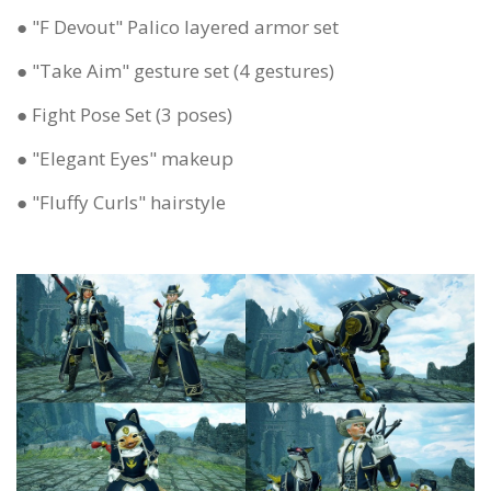
● "F Devout" Palico layered armor set
● "Take Aim" gesture set (4 gestures)
● Fight Pose Set (3 poses)
● "Elegant Eyes" makeup
● "Fluffy Curls" hairstyle