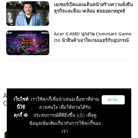
เอเซอร์เปิดแผนเดินหน้าสร้างความยั่งยืน
ธุรกิจและสิ่งแวดล้อม ต่อยอดกลยุทธ์
Lifestyle Brands: Live, Work, Learn,
Play
Acer X AMD บุกงาน Commart Game
On นำสินค้าเอาใจเกมเมอร์กับอุปกรณ์
ไอทีในราคาที่จับต้องได้!
Acer เปิดตัวผลิตภัณฑ์เพียบภายในงาน
เว็บไซต์
เราใช้คุกกี้เพื่อนำเสนอเนื้อหาที่ท่าน
ตกลง
Computex 2023
นี้ใช้
อาจสนใจ เพื่อให้ท่านได้รับ
คุกกี้ 🍪
ประสบการณ์ที่ดียิ่งขึ้น
คลิก
เพื่อดู
ข้อมูลเพิ่มเติมเกี่ยวกับการใช้คุกกี้ของ
เรา
onkami