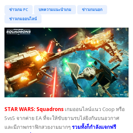
ข่าวเกม PC
บทความแนะนำเกม
ข่าวเกมนอก
ข่าวเกมออนไลน์
STAR WARS: Squadrons
เกมออนไลน์แนว Coop หรือ
5vs5 จากค่าย EA ที่จะให้ขับยานรบไล่ยิงกันบนอวกาศ
และมีภาพกราฟิกสวยงามมากๆ
รวมทั้งก็กำลัง
แจกฟรี