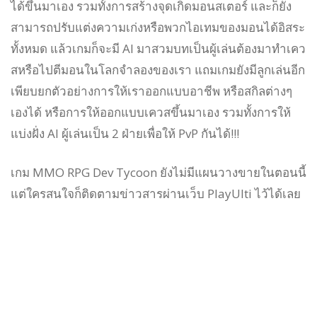
ได้ขึ้นมาเอง รวมทั้งการสร้างจุดเกิดมอนสเตอร์ และก็ยัง
สามารถปรับแต่งความเก่งหรือพวกไอเทมของมอนได้อิสระ
ทั้งหมด แล้วเกมก็จะมี AI มาสวมบทเป็นผู้เล่นต้องมาทำเคว
สหรือไปตีมอนในโลกจำลองของเรา แถมเกมยังมีลูกเล่นอีก
เพียบยกตัวอย่างการให้เราออกแบบอาชีพ หรือสกิลต่างๆ
เองได้ หรือการให้ออกแบบเควสขึ้นมาเอง รวมทั้งการให้
แบ่งฝั่ง AI ผู้เล่นเป็น 2 ฝ่ายเพื่อให้ PvP กันได้!!!
เกม MMO RPG Dev Tycoon ยังไม่มีแผนวางขายในตอนนี้
แต่ใครสนใจก็ติดตามข่าวสารผ่านเว็บ PlayUlti ไว้ได้เลย