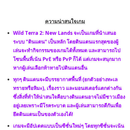
ความน่าสนใจเกม
Wild Terra 2: New Lands จะเป็นเกมที่นำเสนอ
ระบบ "ดินแดน" เป็นหลัก โดยดินแดนแรกสุดของผู้
เล่นจะทำกิจกรรมของเกมได้ทั้งหมด และสามารถไป
โซนพื้นที่เน้น PvE หรือ PvP ก็ได้ แต่เกมจะสนุกมาก
หากผู้เล่นเลือกท้าทายไปดินแดนอื่น
ทุกๆ ดินแดนจะมีบรรยากาศพื้นที่ (ยกตัวอย่างทะเล
ทรายหรือหิมะ), เรื่องราว และมอนสเตอร์แตกต่างกัน
ซึ่งสิ่งที่ทำให้น่าสนใจคือบางดินแดนอาจไม่มีชาวเมือง
อยู่เลยเพราะมีโรคระบาด และผู้เล่นสามารถตีกันเพื่อ
ยึดดินแดนเป็นของตัวเองได้!
เกมจะมีอัปเดตแบบเป็นซีซั่นใหม่ๆ โดยทุกซีซั่นจะเน้น