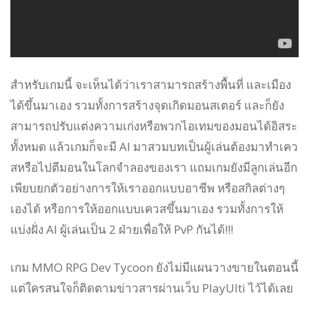
สำหรับเกมนี้ จะเห็นได้ว่าเราสามารถสร้างพื้นที่ และเมือง
ได้ขึ้นมาเอง รวมทั้งการสร้างจุดเกิดมอนสเตอร์ และก็ยัง
สามารถปรับแต่งความเก่งหรือพวกไอเทมของมอนได้อิสระ
ทั้งหมด แล้วเกมก็จะมี AI มาสวมบทเป็นผู้เล่นต้องมาทำเคว
สหรือไปตีมอนในโลกจำลองของเรา แถมเกมยังมีลูกเล่นอีก
เพียบยกตัวอย่างการให้เราออกแบบอาชีพ หรือสกิลต่างๆ
เองได้ หรือการให้ออกแบบเควสขึ้นมาเอง รวมทั้งการให้
แบ่งฝั่ง AI ผู้เล่นเป็น 2 ฝ่ายเพื่อให้ PvP กันได้!!!
เกม MMO RPG Dev Tycoon ยังไม่มีแผนวางขายในตอนนี้
แต่ใครสนใจก็ติดตามข่าวสารผ่านเว็บ PlayUlti ไว้ได้เลย