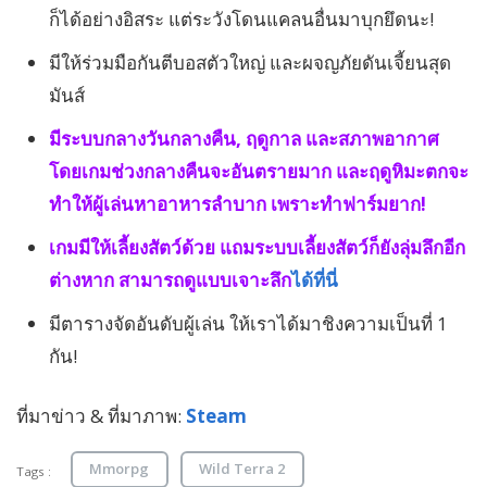
ก็ได้อย่างอิสระ แต่ระวังโดนแคลนอื่นมาบุกยึดนะ!
มีให้ร่วมมือกันตีบอสตัวใหญ่ และผจญภัยดันเจี้ยนสุด
มันส์
มีระบบกลางวันกลางคืน, ฤดูกาล และสภาพอากาศ
โดยเกมช่วงกลางคืนจะอันตรายมาก และฤดูหิมะตกจะ
ทำให้ผู้เล่นหาอาหารลำบาก เพราะทำฟาร์มยาก!
เกมมีให้เลี้ยงสัตว์ด้วย แถมระบบเลี้ยงสัตว์ก็ยังลุ่มลึกอีก
ต่างหาก สามารถดูแบบเจาะลึก
ได้ที่นี่
มีตารางจัดอันดับผู้เล่น ให้เราได้มาชิงความเป็นที่ 1
กัน!
ที่มาข่าว & ที่มาภาพ:
Steam
Mmorpg
Wild Terra 2
Tags :