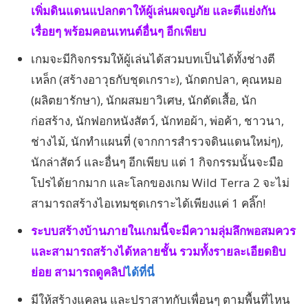
เพิ่มดินแดนแปลกตาให้ผู้เล่นผจญภัย และตีแย่งกัน
เรื่อยๆ พร้อมคอนเทนต์อื่นๆ อีกเพียบ
เกมจะมีกิจกรรมให้ผู้เล่นได้สวมบทเป็นได้ทั้งช่างตี
เหล็ก (สร้างอาวุธกับชุดเกราะ), นักตกปลา, คุณหมอ
(ผลิตยารักษา), นักผสมยาวิเศษ, นักตัดเสื้อ, นัก
ก่อสร้าง, นักฟอกหนังสัตว์, นักทอผ้า, พ่อค้า, ชาวนา,
ช่างไม้, นักทำแผนที่ (จากการสำรวจดินแดนใหม่ๆ),
นักล่าสัตว์ และอื่นๆ อีกเพียบ แต่ 1 กิจกรรมนั้นจะมือ
โปรได้ยากมาก และโลกของเกม Wild Terra 2 จะไม่
สามารถสร้างไอเทมชุดเกราะได้เพียงแค่ 1 คลิ๊ก!
ระบบสร้างบ้านภายในเกมนี้จะมีความลุ่มลึกพอสมควร
และสามารถสร้างได้หลายชั้น รวมทั้งรายละเอียดยิบ
ย่อย สามารถดูคลิป
ได้ที่นี่
มีให้สร้างแคลน และปราสาทกับเพื่อนๆ ตามพื้นที่ไหน