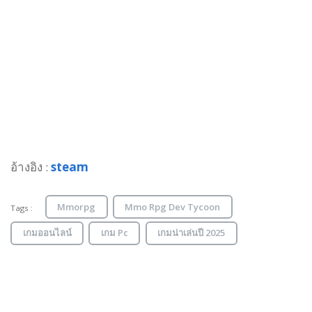
อ้างอิง :
steam
Mmorpg
Mmo Rpg Dev Tycoon
Tags :
เกมออนไลน์
เกม Pc
เกมน่าเล่นปี 2025