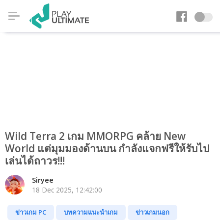
Wild Terra 2 เกม MMORPG คล้าย New
World แต่มุมมองด้านบน กำลังแจกฟรีให้รับไป
เล่นได้ถาวร!!!
Siryee
18 Dec 2025, 12:42:00
ข่าวเกม PC
บทความแนะนำเกม
ข่าวเกมนอก