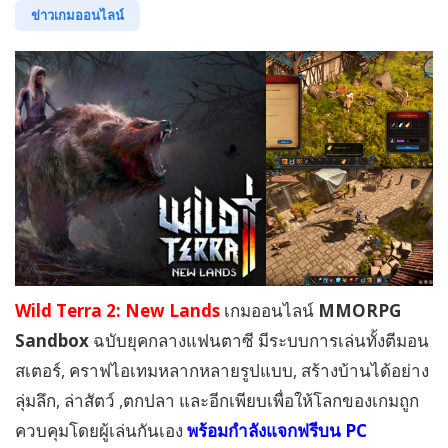
ข่าวเกมออนไลน์
Wild Terra 2: New Lands
เกมออนไลน์
MMORPG
Sandbox
ฉบับยุคกลางแฟนตาซี มีระบบการเล่นทั้งตีมอน
สเตอร์, คราฟไอเทมหลากหลายรูปแบบ, สร้างบ้านได้อย่าง
ลุ่มลึก, ล่าสัตว์ ,ตกปลา และอีกเพียบเพื่อให้โลกของเกมถูก
ควบคุมโดยผู้เล่นกันเอง
พร้อม
กำลังแจกฟรีบน
PC