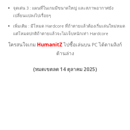
จุดเด่น 3 : แผนที่ในเกมมีขนาดใหญ่ และสภาพอากาศยัง
เปลี่ยนแปลงไปเรื่อยๆ
เพิ่มเติม : มีโหมด Hardcore ที่ถ้าตายแล้วต้องเริ่มเล่นใหม่หมด
แต่โหมดปกติถ้าตายแล้วจะไม่เจ็บหนักเท่า Hardcore
ใครสนใจเกม
HumanitZ
ไปซื้อเล่นบน PC ได้ตามลิงก์
ด้านล่าง
(หมดเขตลด 14 ตุลาคม 2025)