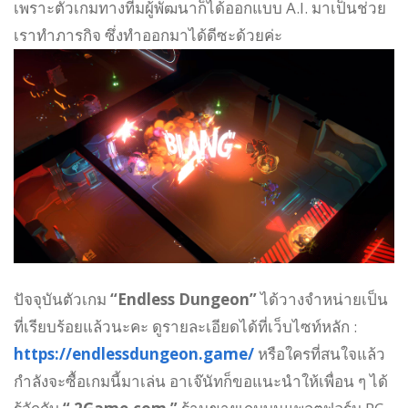
เพราะตัวเกมทางทีมผู้พัฒนาก็ได้ออกแบบ A.I. มาเป็นช่วย
เราทำภารกิจ ซึ่งทำออกมาได้ดีซะด้วยค่ะ
ปัจจุบันตัวเกม
“Endless Dungeon”
ได้วางจำหน่ายเป็น
ที่เรียบร้อยแล้วนะคะ ดูรายละเอียดได้ที่เว็บไซท์หลัก :
https://endlessdungeon.game/
หรือใครที่สนใจแล้ว
กำลังจะซื้อเกมนี้มาเล่น อาเจ๊นัทก็ขอแนะนำให้เพื่อน ๆ ได้