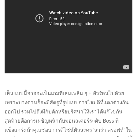
เห็นแบบนี้อาจจะเป็นเกมที่เล่นเพลิน ๆ + หัวร้อนไปด้วย
เพราะบางด่านก็จะมีศัตรูที่รูปแบบการโจมตีที่แตกต่างกัน
ออกไป รวมไปถึงมีกับดักหรือปริศนาให้เราได้แก้ไขกัน
สุดท้ายคือการเผชิญหน้ากับมอนสเตอร์ระดับ Boss ที่
แข็งแกร่ง ถ้าคุณชอบการดีไซน์ตัวละคร ‘ลาร่า ครอฟท์’ ใน