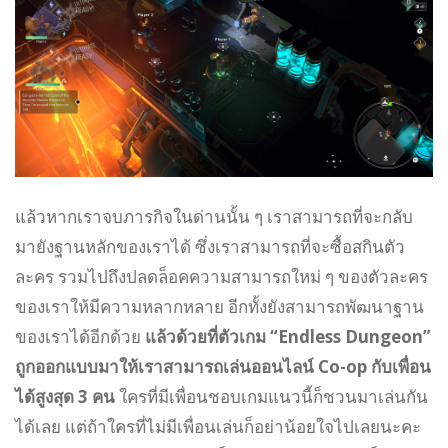
แล้วหากเราจบภารกิจในด่านนั้น ๆ เราสามารถที่จะกลับ
มายังฐานหลักของเราได้ ซึ่งเราสามารถที่จะซื้อสกินตัว
ละคร รวมไปถึงปลดล็อคความสามารถใหม่ ๆ ของตัวละคร
ของเราให้มีความหลากหลาย อีกทั้งยังสามารถพัฒนาฐาน
ของเราได้อีกด้วย
แล้วด้วยที่ตัวเกม “Endless Dungeon”
ถูกออกแบบมาให้เราสามารถเล่นออนไลน์ Co-op กับเพื่อน
ได้สูงสุด 3 คน
ใครที่มีเพื่อนชอบเกมแนวนี้ก็ชวนมาเล่นกัน
ได้เลย แต่ถ้าใครที่ไม่มีเพื่อนเล่นก็อย่าน้อยใจไปเลยนะคะ