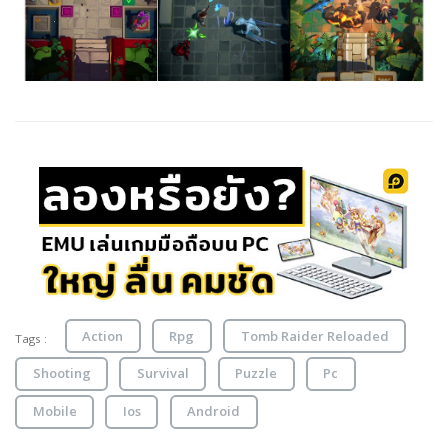
Action
Rpg
Tomb Raider Reloaded
Tags :
Shooting
Survival
Puzzle
Pc
Mobile
Ios
Android