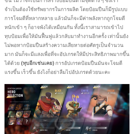
ขึ้น ไม่ว่าจะเป็นการสร้างป้อมปืนตามจุดต่าง ๆ ซึ่งเรา
จำเป็นต้องใช้ทรัพยากรในการผลิต โดยป้อมปืนก็มีรูปแบบ
การโจมตีที่หลากหลาย แล้วมันก็จะมีค่าพลังหากถูกโจมตี
หนักเข้า ๆ ก็อาจพังได้เหมือนกัน ทั้งนี้เราสามารถเข้าไป
ทุบป้อมเพื่อให้มันฟื้นฟูแล้วกลับมาทำงานอีกครั้ง เท่านั้นยัง
ไม่พอหากป้อมปืนสร้างความเสียหายต่อศัตรูเป็นจำนวน
มาก มันก็จะมีแสงเพื่อที่จะอัปเกรดให้มีประสิทธิภาพมากขึ้น
ได้ด้วย
(ทุบอีกเช่นเคย)
การอัปเกรดป้อมปืนมันจะโจมตี
แรงขึ้น เร็วขึ้น ยังไงก็อย่าลืมไปอัปเกรดด้วยนะคะ