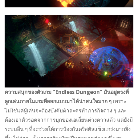
ความสนุกของตัวเกม “Endless Dungeon” มันอยู่ตรงที่
ลูกเล่นภายในเกมที่ออกแบบมาได้น่าสนใจมาก ๆ
เพราะ
ไม่ใช่แค่ผู้เล่นจะต้องบังคับตัวละครทำภารกิจต่าง ๆ และ
ต้องเอาตัวรอดจากการบุกของเอเลี่ยนต่างดาวแล้ว แต่ยังมี
ระบบอื่น ๆ ที่จะช่วยให้การป้องกันคริสตัลแข็งแกร่งมากยิ่ง