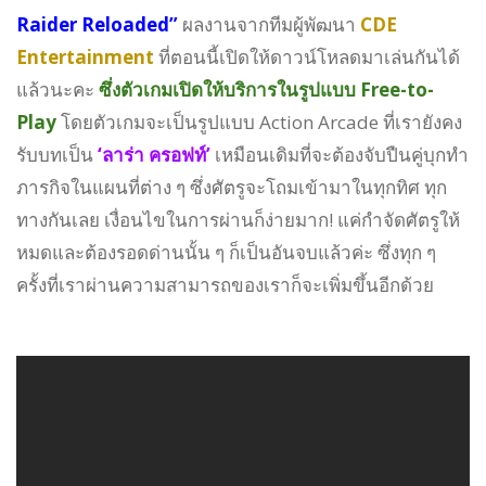
Raider Reloaded”
ผลงานจากทีมผู้พัฒนา
CDE
Entertainment
ที่ตอนนี้เปิดให้ดาวน์โหลดมาเล่นกันได้
แล้วนะคะ
ซึ่งตัวเกมเปิดให้บริการในรูปแบบ Free-to-
Play
โดยตัวเกมจะเป็นรูปแบบ Action Arcade ที่เรายังคง
รับบทเป็น
‘ลาร่า ครอฟท์’
เหมือนเดิมที่จะต้องจับปืนคู่บุกทำ
ภารกิจในแผนที่ต่าง ๆ ซึ่งศัตรูจะโถมเข้ามาในทุกทิศ ทุก
ทางกันเลย เงื่อนไขในการผ่านก็ง่ายมาก! แค่กำจัดศัตรูให้
หมดและต้องรอดด่านนั้น ๆ ก็เป็นอันจบแล้วค่ะ ซึ่งทุก ๆ
ครั้งที่เราผ่านความสามารถของเราก็จะเพิ่มขึ้นอีกด้วย