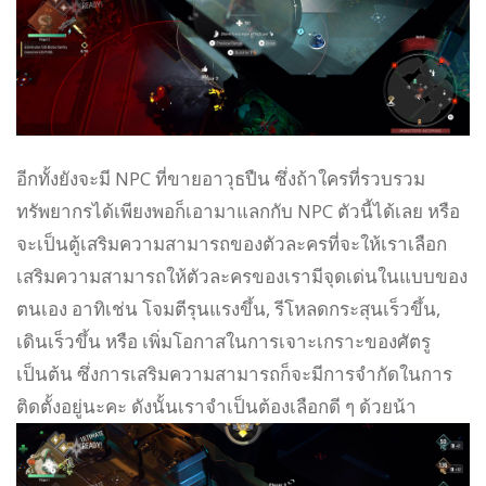
อีกทั้งยังจะมี NPC ที่ขายอาวุธปืน ซึ่งถ้าใครที่รวบรวม
ทรัพยากรได้เพียงพอก็เอามาแลกกับ NPC ตัวนี้ได้เลย หรือ
จะเป็นตู้เสริมความสามารถของตัวละครที่จะให้เราเลือก
เสริมความสามารถให้ตัวละครของเรามีจุดเด่นในแบบของ
ตนเอง อาทิเช่น โจมตีรุนแรงขึ้น, รีโหลดกระสุนเร็วขึ้น,
เดินเร็วขึ้น หรือ เพิ่มโอกาสในการเจาะเกราะของศัตรู
เป็นต้น ซึ่งการเสริมความสามารถก็จะมีการจำกัดในการ
ติดตั้งอยู่นะคะ ดังนั้นเราจำเป็นต้องเลือกดี ๆ ด้วยน้า