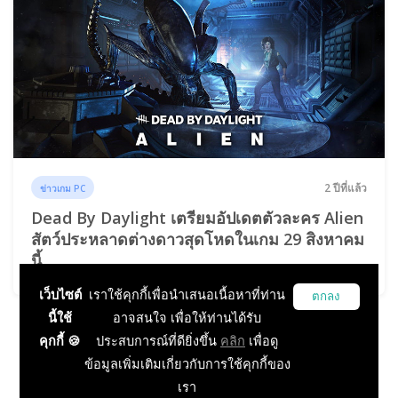
2 ปีที่แล้ว
ข่าวเกม PC
Dead By Daylight เตรียมอัปเดตตัวละคร Alien
สัตว์ประหลาดต่างดาวสุดโหดในเกม 29 สิงหาคม
นี้
เว็บไซต์
เราใช้คุกกี้เพื่อนำเสนอเนื้อหาที่ท่าน
ตกลง
นี้ใช้
อาจสนใจ เพื่อให้ท่านได้รับ
คุกกี้ 🍪
ประสบการณ์ที่ดียิ่งขึ้น
คลิก
เพื่อดู
...
1
2
3
4
5
6
46
ข้อมูลเพิ่มเติมเกี่ยวกับการใช้คุกกี้ของ
47
เรา