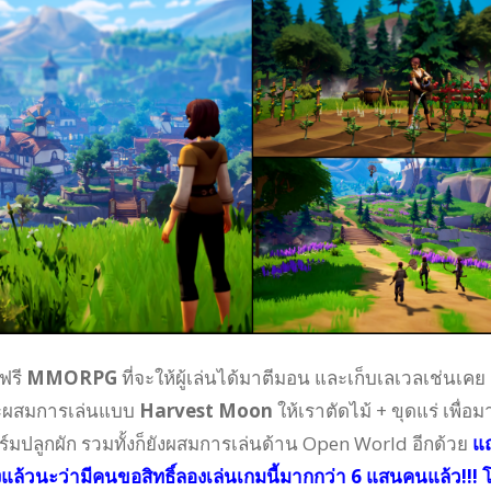
ฟรี
MMORPG
ที่จะให้ผู้เล่นได้มาตีมอน และเก็บเลเวลเช่นเคย 
้จะผสมการเล่นแบบ
Harvest Moon
ให้เราตัดไม้ + ขุดแร่ เพื่อม
ร์มปลูกผัก รวมทั้งก็ยังผสมการเล่นด้าน Open World อีกด้วย
แ
็แจ้งแล้วนะว่ามีคนขอสิทธิ์ลองเล่นเกมนี้มากกว่า 6 แสนคนแล้ว!!! 