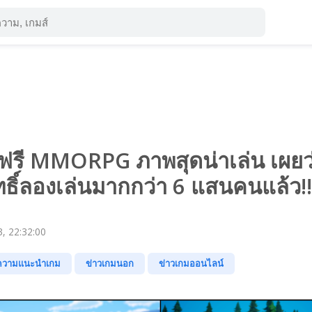
มฟรี MMORPG ภาพสุดน่าเล่น เผยว
ธิ์ลองเล่นมากกว่า 6 แสนคนแล้ว!!
, 22:32:00
ความแนะนำเกม
ข่าวเกมนอก
ข่าวเกมออนไลน์