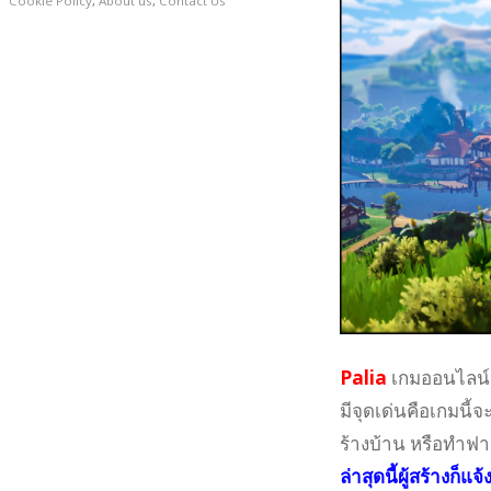
Cookie Policy
,
About us
,
Contact Us
Palia
เกมออนไลน์
มีจุดเด่นคือเกมนี
ร้างบ้าน หรือทำฟา
ล่าสุดนี้ผู้สร้างก