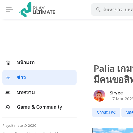
หน้าแรก
Palia เก
มีคนขอสิท
ข่าว
บทความ
Siryee
17 Mar 2023
Game & Community
ข่าวเกม PC
บท
Playultimate © 2020