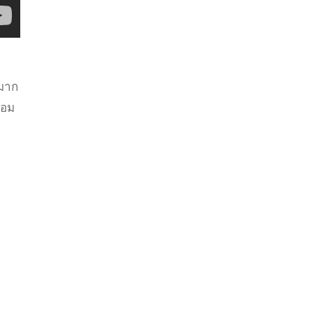
ะมาก
้อม