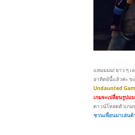
แหมมมม! ยาว ๆ เลย
อาทิตย์นี้แล้วค่ะ ข
Undaunted Gam
เกมจะเปลี่ยนรูปแ
ดาวน์โหลดตัวเกมบ
ชวนเพื่อนมาเล่นด้