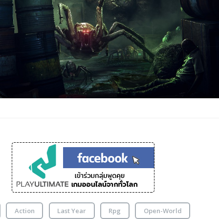
Action
Last Year
Rpg
Open-World