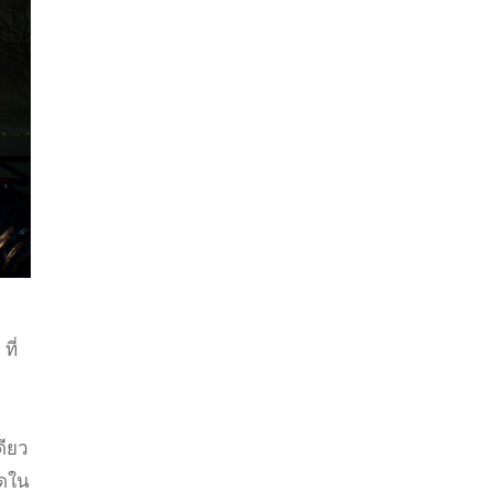
1
ที่
ดียว
อดใน